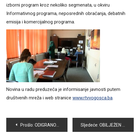
izborni program kroz nekoliko segmenata, u okviru
Informativnog programa, neposrednih obraćanja, debatnih
emisija i komercijalnog programa.
Novina u radu preduzeća je informisanje javnosti putem
društvenih mreža i web stranice
www.rtvvogosca.ba
.
Navigacija
Prošlo:
ODIGRANO 9.KOLO DRUGE FEDERALNE LIGE U SJEDEĆOJ ODBOJCI – GOSTI IZ BREZE USPJEŠNIJI OD SIOK VOGOŠĆA
Sljedeće:
OBILJEŽEN DAN POLICIJE KS
članaka