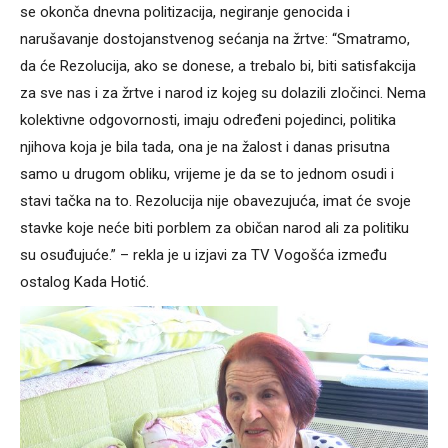
se okonča dnevna politizacija, negiranje genocida i
narušavanje dostojanstvenog sećanja na žrtve: “Smatramo,
da će Rezolucija, ako se donese, a trebalo bi, biti satisfakcija
za sve nas i za žrtve i narod iz kojeg su dolazili zločinci. Nema
kolektivne odgovornosti, imaju određeni pojedinci, politika
njihova koja je bila tada, ona je na žalost i danas prisutna
samo u drugom obliku, vrijeme je da se to jednom osudi i
stavi tačka na to. Rezolucija nije obavezujuća, imat će svoje
stavke koje neće biti porblem za običan narod ali za politiku
su osuđujuće.” – rekla je u izjavi za TV Vogošća između
ostalog Kada Hotić.