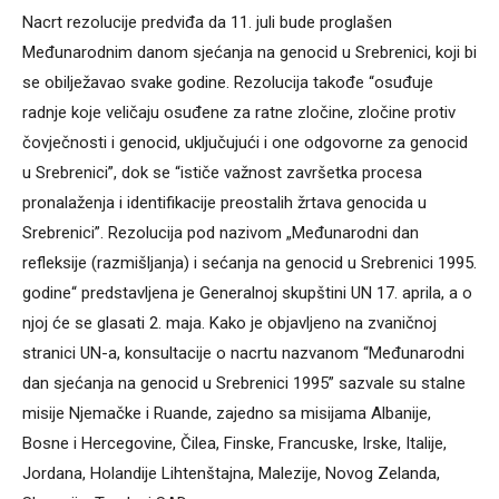
Nacrt rezolucije predviđa da 11. juli bude proglašen
Međunarodnim danom sjećanja na genocid u Srebrenici, koji bi
se obilježavao svake godine. Rezolucija takođe “osuđuje
radnje koje veličaju osuđene za ratne zločine, zločine protiv
čovječnosti i genocid, uključujući i one odgovorne za genocid
u Srebrenici”, dok se “ističe važnost završetka procesa
pronalaženja i identifikacije preostalih žrtava genocida u
Srebrenici”. Rezolucija pod nazivom „Međunarodni dan
refleksije (razmišljanja) i sećanja na genocid u Srebrenici 1995.
godine“ predstavljena je Generalnoj skupštini UN 17. aprila, a o
njoj će se glasati 2. maja. Kako je objavljeno na zvaničnoj
stranici UN-a, konsultacije o nacrtu nazvanom “Međunarodni
dan sjećanja na genocid u Srebrenici 1995” sazvale su stalne
misije Njemačke i Ruande, zajedno sa misijama Albanije,
Bosne i Hercegovine, Čilea, Finske, Francuske, Irske, Italije,
Jordana, Holandije Lihtenštajna, Malezije, Novog Zelanda,