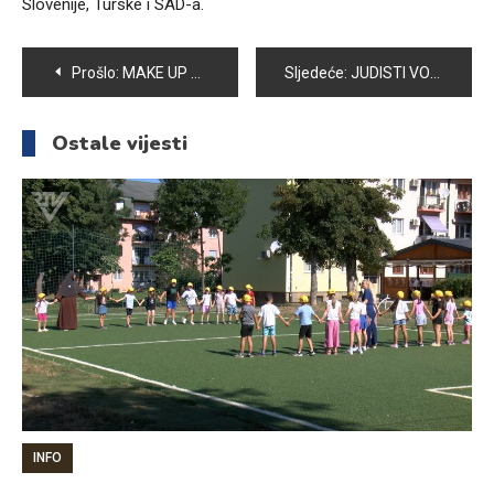
Slovenije, Turske i SAD-a.
Navigacija
Prošlo:
MAKE UP ARTISTICA OTKRIVA TRENDOVE OVOG PROLJEĆA
Sljedeće:
JUDISTI VOGOŠĆE USPJEŠNI NA BROJNIM TAKMIČENJIMA
članaka
Ostale vijesti
INFO