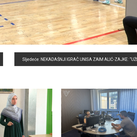
Sljedeće:
NEKADAŠNJI IGRAČ UNISA ZAIM ALIĆ-ZAJKE: “UŽIVAM GLEDATI UTAKMICE SVJETSKOG PRVENSTVA U KATARU