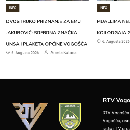
INFO
INFO
DVOSTRUKO PRIZNANJE ZA EMU
MUALLIMA NED
JAKUBOVIĆ: SREBRNA ZNAČKA
KOJI ODGAJA 
6. Augusta 2026
UNSA I PLAKETA OPĆINE VOGOŠĆA
Arnela Katana
6. Augusta 2026.
RTV Vogo
RTV Vogošća je
Vogošća, osno
radio i TV pr