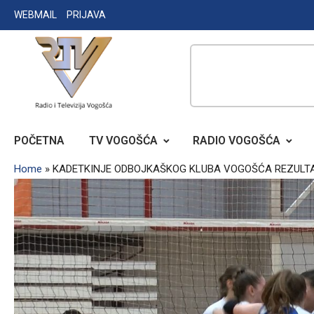
Skip
WEBMAIL
PRIJAVA
to
content
RADIO TELEVIZIJA VOGOŠĆA
POČETNA
TV VOGOŠĆA
RADIO VOGOŠĆA
Home
»
KADETKINJE ODBOJKAŠKOG KLUBA VOGOŠĆA REZULTA