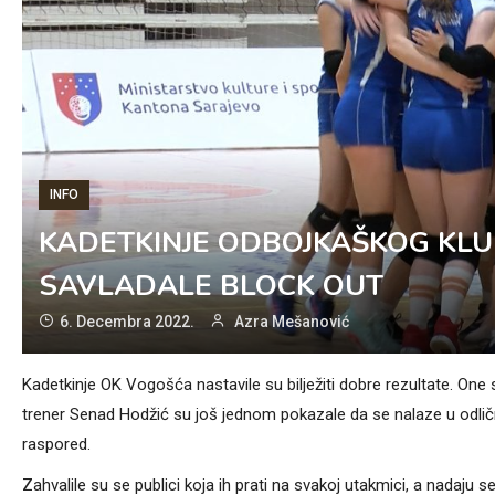
INFO
KADETKINJE ODBOJKAŠKOG KLU
SAVLADALE BLOCK OUT
6. Decembra 2022.
Azra Mešanović
Kadetkinje OK Vogošća nastavile su bilježiti dobre rezultate. One
trener Senad Hodžić su još jednom pokazale da se nalaze u odli
raspored.
Zahvalile su se publici koja ih prati na svakoj utakmici, a nadaju se