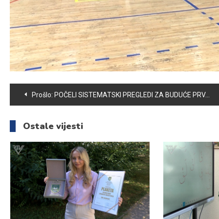
Navigacija
Prošlo:
POČELI SISTEMATSKI PREGLEDI ZA BUDUĆE PRVAČIĆE
članaka
Ostale vijesti