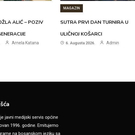
MAGAZIN
ŽLA ALIĆ – POZIV
SUTRA PRVI DAN TURNIRA U
GENERACIJE
ULIČNOJ KOŠARCI
Arnela Katana
Admin
.
6. Augusta 2026.
šća
 javni medijski servis općine
van 1996. godine. Emitujemo
ograme na bosanskom jeziku sa