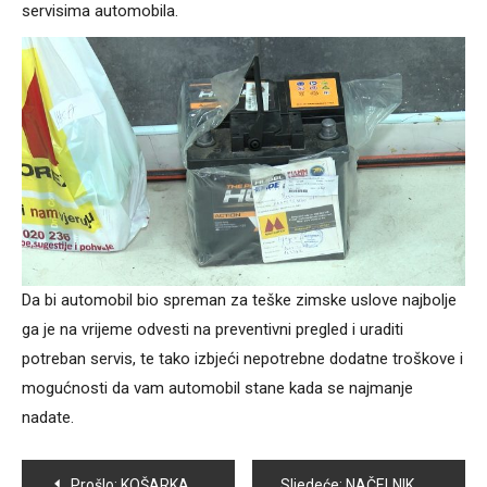
servisima automobila.
Da bi automobil bio spreman za teške zimske uslove najbolje
ga je na vrijeme odvesti na preventivni pregled i uraditi
potreban servis, te tako izbjeći nepotrebne dodatne troškove i
mogućnosti da vam automobil stane kada se najmanje
nadate.
Navigacija
Prošlo:
KOŠARKAŠI VOGOŠĆE SUTRA DOČEKUJU EKIPU IGMAN BURCH
Sljedeće:
NAČELNIK OPĆINE VOGOŠĆA MIGDAD HASANOVIĆ ODRŽAO GODIŠNJU PRESS KONFERENCIJU