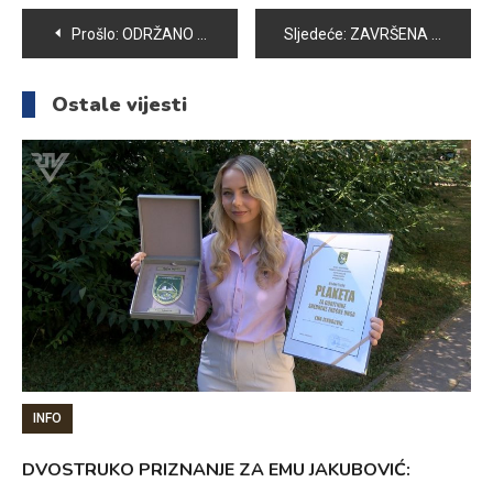
Navigacija
Prošlo:
ODRŽANO 23. PRVENSTVO BIH U BOĆANJU ZA OSOBE SA INVALIDITETOM
Sljedeće:
ZAVRŠENA SANACIJA NAJVEĆEG KLIZIŠTA U KS- SVRAKE
članaka
Ostale vijesti
INFO
DVOSTRUKO PRIZNANJE ZA EMU JAKUBOVIĆ: