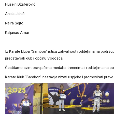
Husein Džaferović
Anida Jahić
Nejra Šejto
Kaljanac Amar
Iz Karate kluba “Sambon” ističu zahvalnost roditeljima na podršc
predstavljali klub i općinu Vogošća.
Čestitamo svim osvajačima medalja, trenerima i roditeljima na pod
Karate Klub “Sambon” nastavlja nizati uspjehe i promovirati prave 