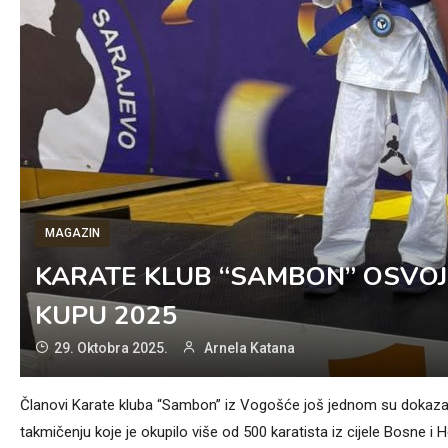
MAGAZIN
KARATE KLUB “SAMBON” OSVO
KUPU 2025
29. Oktobra 2025.
Arnela Katana
Članovi Karate kluba “Sambon” iz Vogošće još jednom su dokazali 
takmičenju koje je okupilo više od 500 karatista iz cijele Bosne i 