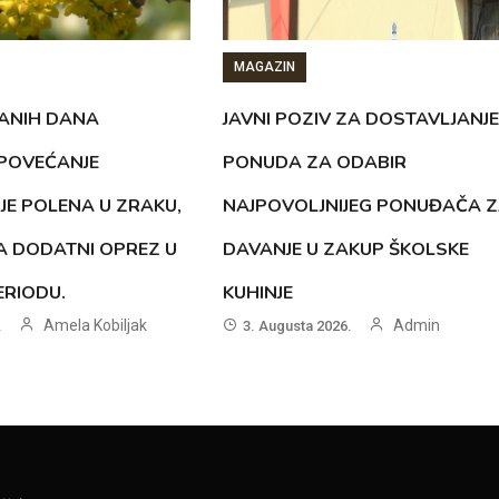
MAGAZIN
ANIH DANA
JAVNI POZIV ZA DOSTAVLJANJE
 POVEĆANJE
PONUDA ZA ODABIR
JE POLENA U ZRAKU,
NAJPOVOLJNIJEG PONUĐAČA 
A DODATNI OPREZ U
DAVANJE U ZAKUP ŠKOLSKE
RIODU.
KUHINJE
Amela Kobiljak
Admin
.
3. Augusta 2026.