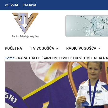
Skip
WEBMAIL
PRIJAVA
to
content
RADIO TELEVIZIJA VOGOŠĆA
POČETNA
TV VOGOŠĆA
RADIO VOGOŠĆA
Home
»
KARATE KLUB “SAMBON” OSVOJIO DEVET MEDALJA NA