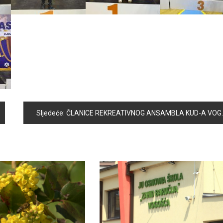
Sljedeće:
ČLANICE REKREATIVNOG ANSAMBLA KUD-A VOGOŠĆA UČESTVUJU NA 5. MEĐUNARODNOJ SMOTRI VETERANA I REKREATIVACA