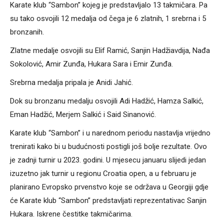
Karate klub “Sambon” kojeg je predstavljalo 13 takmičara. Pa
su tako osvojili 12 medalja od čega je 6 zlatnih, 1 srebrna i 5
bronzanih.
Zlatne medalje osvojili su Elif Ramić, Sanjin Hadžiavdija, Nađa
Sokolović, Amir Zunđa, Hukara Sara i Emir Zunđa.
Srebrna medalja pripala je Anidi Jahić.
Dok su bronzanu medalju osvojili Adi Hadžić, Hamza Salkić,
Eman Hadžić, Merjem Salkić i Said Sinanović.
Karate klub “Sambon” i u narednom periodu nastavlja vrijedno
trenirati kako bi u budućnosti postigli još bolje rezultate. Ovo
je zadnji turnir u 2023. godini. U mjesecu januaru slijedi jedan
izuzetno jak turnir u regionu Croatia open, a u februaru je
planirano Evropsko prvenstvo koje se održava u Georgiji gdje
će Karate klub “Sambon” predstavljati reprezentativac Sanjin
Hukara. Iskrene čestitke takmičarima.