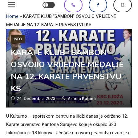
Home
»
KARATE KLUB “SAMBON” OSVOJIO VRIJEDNE
MEDALJE NA 12. KARATE PRVENSTVU KS
INFO
KARATE KLUB “SAMBON”
OSVOJIO VRIJEDNE MEDALJE
NA 12. KARATE PRVENSTVU
KS
24. Decembra 2023.
Arnela Katana
U Kulturno – sportskom centru na Ilidži danas je održano 12.
Karate prvenstvo Kantona Sarajevo koje je okupilo 320
takmičara iz 18 klubova. Učešće na ovom prvenstvu uzeo je i