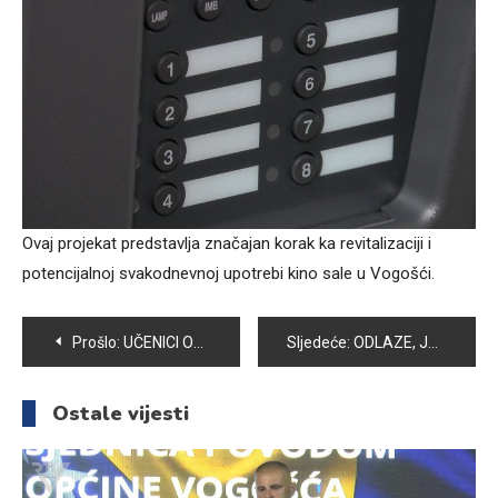
Ovaj projekat predstavlja značajan korak ka revitalizaciji i
potencijalnoj svakodnevnoj upotrebi kino sale u Vogošći.
Navigacija
Prošlo:
UČENICI OŠ „ZAHID BARUČIJA“ PRVI NA OPĆINSKOM TAKMIČENJU IZ ROBOTIKE
Sljedeće:
ODLAZE, JEDNA PO JEDNA – PREMINULA MAJKA SREBRENICE MUNEVERA GABELJIĆ, U GENOCIDU IZGUBILA MUŽA I DVA SINA
članaka
Ostale vijesti