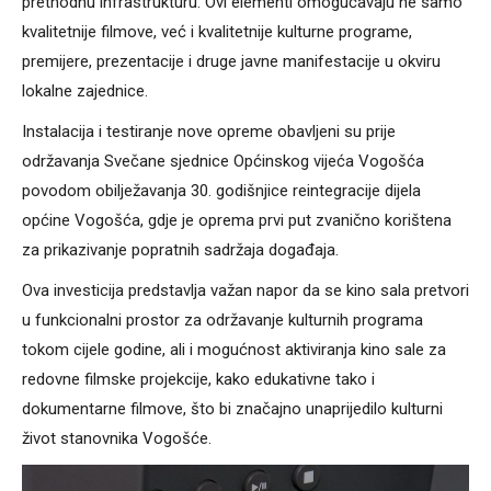
prethodnu infrastrukturu. Ovi elementi omogućavaju ne samo
kvalitetnije filmove, već i kvalitetnije kulturne programe,
premijere, prezentacije i druge javne manifestacije u okviru
lokalne zajednice.
Instalacija i testiranje nove opreme obavljeni su prije
održavanja Svečane sjednice Općinskog vijeća Vogošća
povodom obilježavanja 30. godišnjice reintegracije dijela
općine Vogošća, gdje je oprema prvi put zvanično korištena
za prikazivanje popratnih sadržaja događaja.
Ova investicija predstavlja važan napor da se kino sala pretvori
u funkcionalni prostor za održavanje kulturnih programa
tokom cijele godine, ali i mogućnost aktiviranja kino sale za
redovne filmske projekcije, kako edukativne tako i
dokumentarne filmove, što bi značajno unaprijedilo kulturni
život stanovnika Vogošće.