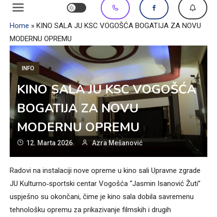
Home
»
KINO SALA JU KSC VOGOŠĆA BOGATIJA ZA NOVU
MODERNU OPREMU
INFO
KINO SALA JU KSC VOGOŠĆA
BOGATIJA ZA NOVU
MODERNU OPREMU
12. Marta 2026.
Azra Mešanović
Radovi na instalaciji nove opreme u kino sali Upravne zgrade
JU Kulturno‐sportski centar Vogošća “Jasmin Isanović Žuti”
uspješno su okončani, čime je kino sala dobila savremenu
tehnološku opremu za prikazivanje filmskih i drugih