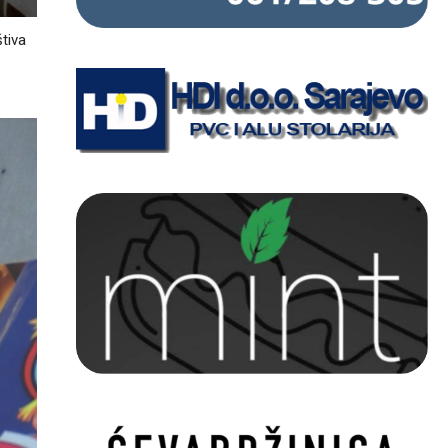
štiva