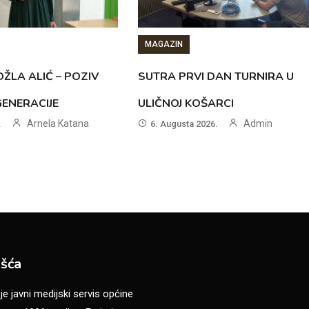
MAGAZIN
ŽLA ALIĆ – POZIV
SUTRA PRVI DAN TURNIRA U
GENERACIJE
ULIČNOJ KOŠARCI
Arnela Katana
Admin
.
6. Augusta 2026.
šća
 javni medijski servis općine