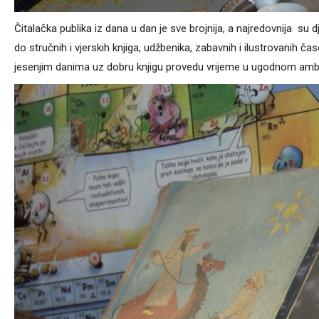
Čitalačka publika iz dana u dan je sve brojnija, a najredovnija su 
do stručnih i vjerskih knjiga, udžbenika, zabavnih i ilustrovanih č
jesenjim danima uz dobru knjigu provedu vrijeme u ugodnom ambij