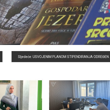
Sljedeće:
USVOJENIM PLANOM STIPENDIRANJA ODREĐEN BROJ STIPENDISTA I VISINA IZNOSA OPĆINSKE STIPENDIJE ZA TEKUĆU ŠKOLSKU I AKADEMSKU GODINU