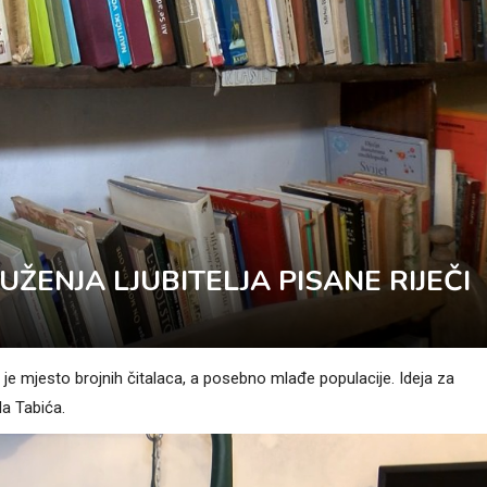
UŽENJA LJUBITELJA PISANE RIJEČI
 je mjesto brojnih čitalaca, a posebno mlađe populacije. Ideja za
la Tabića.