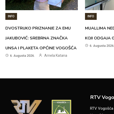
INFO
INFO
DVOSTRUKO PRIZNANJE ZA EMU
MUALLIMA NED
JAKUBOVIĆ: SREBRNA ZNAČKA
KOJI ODGAJA 
6. Augusta 2026
UNSA I PLAKETA OPĆINE VOGOŠĆA
Arnela Katana
6. Augusta 2026.
RTV Vogo
RTV Vogošća je