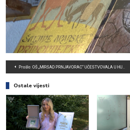
Navigacija
Prošlo:
OŠ „MIRSAD PRNJAVORAC“ UČESTVOVALA U HUMANITARNOJ AKCIJI „DJECA BOSNE ZA DJECU GAZE“
članaka
Ostale vijesti