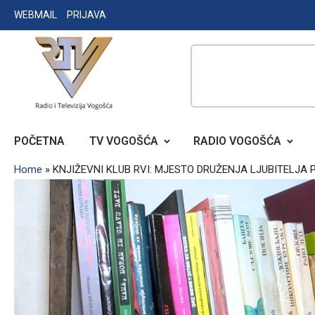
Skip
WEBMAIL
PRIJAVA
to
content
RADIO TELEVIZIJA VOGOŠĆA
POČETNA
TV VOGOŠĆA
RADIO VOGOŠĆA
Home
»
KNJIŽEVNI KLUB RVI: MJESTO DRUŽENJA LJUBITELJA P