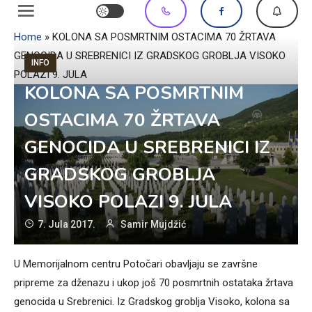
Home
»
KOLONA SA POSMRTNIM OSTACIMA 70 ŽRTAVA
GENOCIDA U SREBRENICI IZ GRADSKOG GROBLJA VISOKO
INFO
POLAZI 9. JULA
KOLONA SA POSMRTNIM
OSTACIMA 70 ŽRTAVA
GENOCIDA U SREBRENICI IZ
GRADSKOG GROBLJA
VISOKO POLAZI 9. JULA
7. Jula 2017.
Samir Mujdžić
U Memorijalnom centru Potočari obavljaju se završne
pripreme za dženazu i ukop još 70 posmrtnih ostataka žrtava
genocida u Srebrenici. Iz Gradskog groblja Visoko, kolona sa