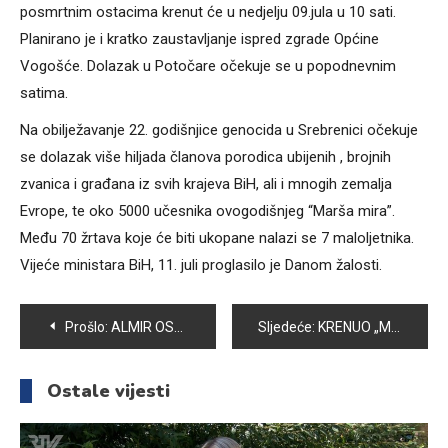
posmrtnim ostacima krenut će u nedjelju 09.jula u 10 sati.
Planirano je i kratko zaustavljanje ispred zgrade Općine
Vogošće. Dolazak u Potočare očekuje se u popodnevnim
satima.
Na obilježavanje 22. godišnjice genocida u Srebrenici očekuje
se dolazak više hiljada članova porodica ubijenih , brojnih
zvanica i građana iz svih krajeva BiH, ali i mnogih zemalja
Evrope, te oko 5000 učesnika ovogodišnjeg “Marša mira”.
Među 70 žrtava koje će biti ukopane nalazi se 7 maloljetnika.
Vijeće ministara BiH, 11. juli proglasilo je Danom žalosti.
Navigacija
Prošlo:
ALMIR OSMANHODŽIĆ NOVO POJAČANJE VOGOŠĆE
Sljedeće:
KRENUO „MARŠ MIRA SREBRENICA 2017“ – MEĐU UČESNICIMA I GRUPA IZ VOGOŠĆE
članaka
Ostale vijesti