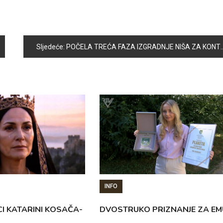
Sljedeće:
POČELA TREĆA FAZA IZGRADNJE NIŠA ZA KONTEJNERE
INFO
CI KATARINI KOSAČA-
DVOSTRUKO PRIZNANJE ZA EM