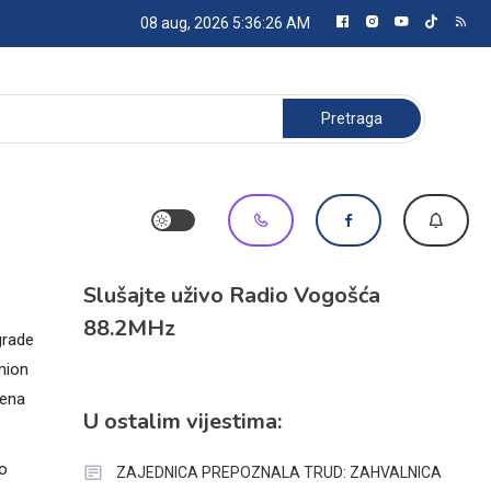
08 aug, 2026
5:36:26 AM
Pretraga:
Slušajte uživo Radio Vogošća
88.2MHz
grade
amion
jena
U ostalim vijestima:
lo
ZAJEDNICA PREPOZNALA TRUD: ZAHVALNICA