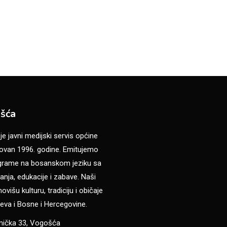
šća
 javni medijski servis općine
van 1996. godine. Emitujemo
ograme na bosanskom jeziku sa
anja, edukacije i zabave. Naši
višu kulturu, tradiciju i običaje
eva i Bosne i Hercegovine.
anička 33, Vogošća