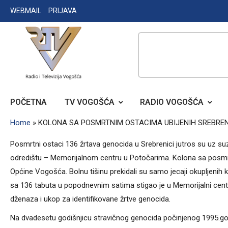
Skip
WEBMAIL
PRIJAVA
to
content
RADIO TELEVIZIJA VOGOŠĆA
POČETNA
TV VOGOŠĆA
RADIO VOGOŠĆA
Home
»
KOLONA SA POSMRTNIM OSTACIMA UBIJENIH SREBREN
Posmrtni ostaci 136 žrtava genocida u Srebrenici jutros su uz s
odredištu – Memorijalnom centru u Potočarima. Kolona sa posmrt
Općine Vogošća. Bolnu tišinu prekidali su samo jecaji okupljenih ko
sa 136 tabuta u popodnevnim satima stigao je u Memorijalni centa
dženaza i ukop za identifikovane žrtve genocida.
Na dvadesetu godišnjicu stravičnog genocida počinjenog 1995.god