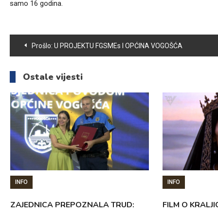
samo 16 godina.
Navigacija
Prošlo:
U PROJEKTU FGSMEs I OPĆINA VOGOŠĆA
članaka
Ostale vijesti
INFO
INFO
ZAJEDNICA PREPOZNALA TRUD:
FILM O KRALJI