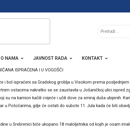
O NAMA
JAVNOST RADA
KONTAKT
IČANA ISPRAĆENA I U VOGOŠĆI
uze i bol ispraćeni sa Gradskog groblja u Visokom prema posljednjem
nim ostacima nakratko se se zaustavila u Jošaničkoj ulici ispred z
ji su na kamion kačili cvijeće i učili dove za smiraj duša ubijenih. K
r u Potočarima, gdje će ostati do subote 11. Jula kada će biti obavl
ine u Srebrenici biće ukopano 18 maloljetnika od kojih je osam ima