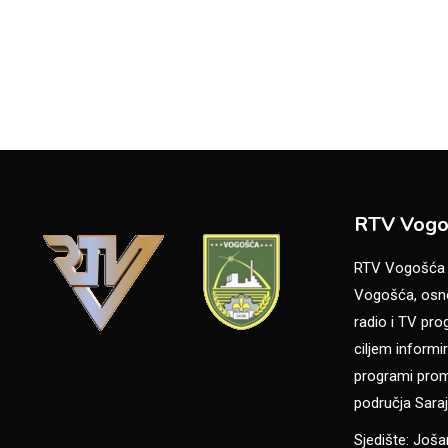
RTV Vogo
RTV Vogošća je
Vogošća, osno
radio i TV pr
ciljem informir
programi promo
područja Saraj
Sjedište: Još