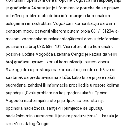
Komunalni operativni centar Općine Vogošća na raspolaganju
je građanima 24 sata jer je i formiran iz potrebe da se prijave
određeni problemi, ali i dobiju informacije o komunalnim
uslugama i infrastrukturi. Vogošćani komunikaciju sa ovim
centrom mogu ostvariti viberom putem broja 061/151234, e-
mailom: vogoscakomunalnicentar@gmail.com ili telefonskim
pozivom na broj 033/586-401. Viši referent za komunalne
poslove Općine Vogošća Dženana Čengić je kazala da veliki
broj građana upravo i koristi komunikaciju putem vibera.
Svakog jutra u prostorijama komunalnog centra održava se
sastanak sa predstavnicima službi, kako bi se prijave naših
sugrađana, zahtjevi ili informacije proslijedile u resore kojima
pripadaju. „Svaki problem na koji građani ukažu, Općina
Vogošća nastoji riješiti što prije. Ipak, za ono što nije
općinska nadležnost, zahtjevi i primjedbe se upućuju
nadležnim ministarstvima ili javnim preduzećima“ – kazala je
između ostalog Čengić.