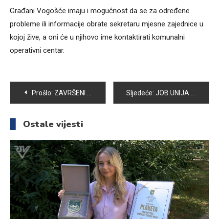
Građani Vogošće imaju i mogućnost da se za određene
probleme ili informacije obrate sekretaru mjesne zajednice u
kojoj žive, a oni će u njihovo ime kontaktirati komunalni
operativni centar.
Navigacija
Prošlo:
ZAVRŠENI RADOVI NA REKONSTRUKCIJI SAOBRAĆAJNICE U ULICI BRANILACA HOTONJA
Sljedeće:
JOB UNIJA VETERANA OPĆINE VOGOŠĆA UREDNO IZVRŠAVA SVOJE ZADATKE
članaka
Ostale vijesti