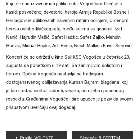
koju će sada uživo imati priliku čuti i Vogošćani. Riječ je o
kasidi posvećenoj devetorici heroja Armije Republike Bosne i
Hercegovine odlikovanih najvećim ratnim odličjem, Ordenom
heroja oslobodilačkog rata, među kojima su generali: Izet
Nanić, Hajrudin Mešić, Safet Hadžić, Safet Zajko, Mehdin
Hodžić, Midhat Hujdur, Adil Bešić, Nesib Malkić i Enver Šehović.
Koncert će se održati u kino Sali KSC Vogošća u četvrtak 23.
augusta sa početkom u 19 sati. Sa zanimljivim solistom i
horom Općina Vogošća nastavlja se tradicijom
dostojanstvenog obilježavanja Kurban Bajram, blagdana koji
je bio i ostao simbol radosti, veselja, osmijeha i posebnog
respekta. Građanima Vogošće i šire upućen je poziv da svojim
prisustvom uveličaju ovaj događaj.
Navigacija
Prošlo:
VOLONTERI OU “TEMPO” KORISNICIMA KUHINJE CRVENOG KRIŽA VOGOŠĆA I ILIJAŠ PODIJELILI KURBANE
Sljedeće:
8. SEPTEMBRA VOGOŠĆA DOMAĆIN UTRCI ZA SVE GENERACIJE