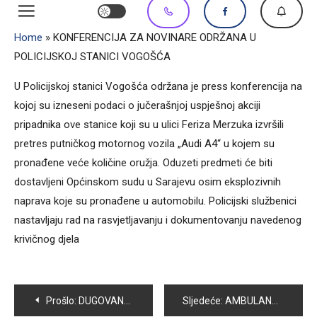
Home
»
KONFERENCIJA ZA NOVINARE ODRŽANA U
POLICIJSKOJ STANICI VOGOŠĆA
U Policijskoj stanici Vogošća održana je press konferencija na
kojoj su izneseni podaci o jučerašnjoj uspješnoj akciji
pripadnika ove stanice koji su u ulici Feriza Merzuka izvršili
pretres putničkog motornog vozila „Audi A4“ u kojem su
pronađene veće količine oružja. Oduzeti predmeti će biti
dostavljeni Općinskom sudu u Sarajevu osim eksplozivnih
naprava koje su pronađene u automobilu. Policijski službenici
nastavljaju rad na rasvjetljavanju i dokumentovanju navedenog
krivičnog djela
Navigacija
Prošlo:
DUGOVANJA PREMA PREDUZEĆU ” BAGS- ENERGOTEHNIKA ” IZNOSE OKO 368 000 KM
Sljedeće:
AMBULANTI PORODIČNE MEDICINE U HOTONJU JOŠ UVIJEK NEDOSTAJE APOTEKA