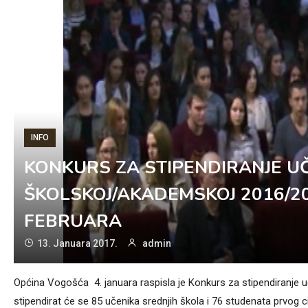
INFO
KONKURS ZA STIPENDIRANJE UČ
ŠKOLSKOJ/AKADEMSKOJ 2016/20
FEBRUARA
13. Januara 2017.
admin
Općina Vogošća 4. januara raspisla je Konkurs za stipendiranje 
stipendirat će se 85 učenika srednjih škola i 76 studenata prvog c