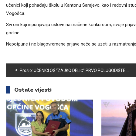
učenici koji pohađaju školu u Kantonu Sarajevo, kao i redovni stud
Vogošća.
Svi oni koji ispunjavaju uslove naznačene konkursom, svoje prija
godine.
Nepotpune i ne blagovremene prijave neće se uzeti u razmatranj
Navigacija
Prošlo:
UČENICI OŠ “ZAJKO DELIĆ” PRVO POLUGODIŠTE ZAVRŠILI VRLODOBRIM USPJEHOM I SREDNJOM OCJENOM 4,21
članaka
Ostale vijesti