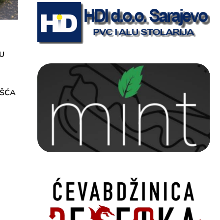
U
OŠĆA