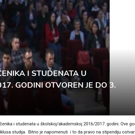
ENIKA I STUDENATA U
17. GODINI OTVOREN JE DO 3.
učenika i studenata u školskoj/akademskoj 2016/2017. godini. Ove go
iklusa studija. Bitno je napomenuti i to da pravo na stipendiju ostvar