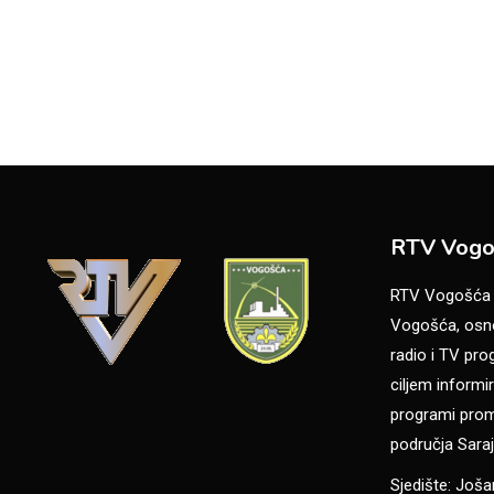
RTV Vogo
RTV Vogošća je
Vogošća, osno
radio i TV pr
ciljem informir
programi promo
područja Saraj
Sjedište: Još