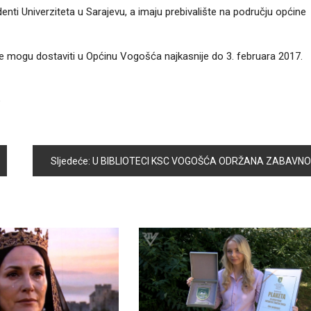
enti Univerziteta u Sarajevu, a imaju prebivalište na području općine
ve mogu dostaviti u Općinu Vogošća najkasnije do 3. februara 2017.
e
Sljedeće:
U BIBLIOTECI KSC VOGOŠĆA ODRŽANA ZABAVNO EDUKATIVNA RADIONICA ZA DJECU