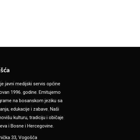
šća
 javni medijski servis općine
van 1996. godine. Emitujemo
ograme na bosanskom jeziku sa
anja, edukacije i zabave. Naši
višu kulturu, tradiciju i običaje
eva i Bosne i Hercegovine.
anička 33, Vogošća