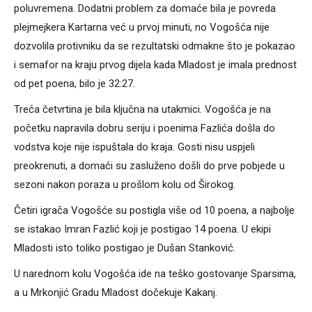
poluvremena. Dodatni problem za domaće bila je povreda
plejmejkera Kartarna već u prvoj minuti, no Vogošća nije
dozvolila protivniku da se rezultatski odmakne što je pokazao
i semafor na kraju prvog dijela kada Mladost je imala prednost
od pet poena, bilo je 32:27.
Treća četvrtina je bila ključna na utakmici. Vogošća je na
početku napravila dobru seriju i poenima Fazlića došla do
vodstva koje nije ispuštala do kraja. Gosti nisu uspjeli
preokrenuti, a domaći su zasluženo došli do prve pobjede u
sezoni nakon poraza u prošlom kolu od Širokog.
Četiri igrača Vogošće su postigla više od 10 poena, a najbolje
se istakao Imran Fazlić koji je postigao 14 poena. U ekipi
Mladosti isto toliko postigao je Dušan Stanković.
U narednom kolu Vogošća ide na teško gostovanje Sparsima,
a u Mrkonjić Gradu Mladost dočekuje Kakanj.