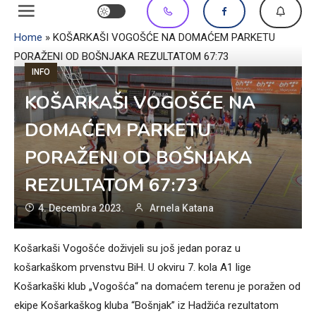
Home
»
KOŠARKAŠI VOGOŠĆE NA DOMAĆEM PARKETU
PORAŽENI OD BOŠNJAKA REZULTATOM 67:73
INFO
KOŠARKAŠI VOGOŠĆE NA
DOMAĆEM PARKETU
PORAŽENI OD BOŠNJAKA
REZULTATOM 67:73
4. Decembra 2023.
Arnela Katana
Košarkaši Vogošće doživjeli su još jedan poraz u
košarkaškom prvenstvu BiH. U okviru 7. kola A1 lige
Košarkaški klub „Vogošća“ na domaćem terenu je poražen od
ekipe Košarkaškog kluba “Bošnjak” iz Hadžića rezultatom