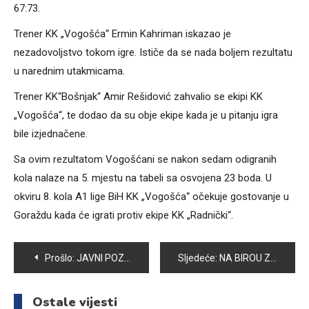
67:73.
Trener KK „Vogošća“ Ermin Kahriman iskazao je
nezadovoljstvo tokom igre. Ističe da se nada boljem rezultatu
u narednim utakmicama.
Trener KK“Bošnjak“ Amir Rešidović zahvalio se ekipi KK
„Vogošća“, te dodao da su obje ekipe kada je u pitanju igra
bile izjednačene.
Sa ovim rezultatom Vogošćani se nakon sedam odigranih
kola nalaze na 5. mjestu na tabeli sa osvojena 23 boda. U
okviru 8. kola A1 lige BiH KK „Vogošća“ očekuje gostovanje u
Goraždu kada će igrati protiv ekipe KK „Radnički“.
Navigacija
Prošlo:
JAVNI POZIV ZA POTICAJ POLJOPRIVREDNOJ PROIZVODNJI U 2023. GODINI ZA SUFINANSIRANJE NABAVKE NOVE POLJOPRIVREDNE MEHANIZACIJE
Sljedeće:
NA BIROU ZA ZAPOŠLJAVANJE U OPĆINI VOGOŠĆA TRENUTNO 3.800 NEZAPOSLENIH
članaka
Ostale vijesti