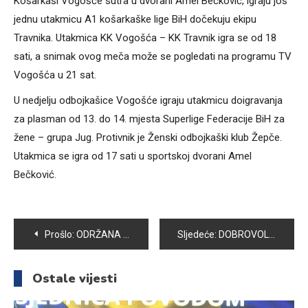
Košarkaši Vogošće sutra u dvorani Amel Bečković, igraju još
jednu utakmicu A1 košarkaške lige BiH dočekuju ekipu
Travnika. Utakmica KK Vogošća – KK Travnik igra se od 18
sati, a snimak ovog meča može se pogledati na programu TV
Vogošća u 21 sat.
U nedjelju odbojkašice Vogošće igraju utakmicu doigravanja
za plasman od 13. do 14. mjesta Superlige Federacije BiH za
žene – grupa Jug. Protivnik je Ženski odbojkaški klub Žepče.
Utakmica se igra od 17 sati u sportskoj dvorani Amel
Bečković.
Navigacija
Prošlo:
ODRŽANA IZVJEŠTAJNO-IZBORNA SKUPŠTINA UABNOR-a VOGOŠĆA
Sljedeće:
DOBROVOLJNOM VATROGASNOM DRUŠTVU VOGOŠĆA URUČENA VRIJEDNA DONACIJA
članaka
Ostale vijesti