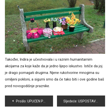
Također, Indira je učestvovala i u raznim humanitarnim
akcijama za koje kaže da je jedno lijepo iskustvo. Ističe da joj
je drago pomagati drugima. Njene rukotvorine mnogima su
omiljeni pokloni, a sigurni smo da će tako biti i ove godine baš
pred novogodišnje praznike.
Navigacija
Prošlo:
UPUĆEN POZIV POLJOPRIVREDNICIMA ZA PRIKUPLJANJE PODATAKA O ZEMLJIŠTU KOJE NIJE UPISANO U RPG
Sljedeće:
USPOSTAVLJANJEM JASNIH PRAVILA RODITELJI DJECU UČE KORISNOM UPRAVLJANJU IT TEHNOLOGIJAMA