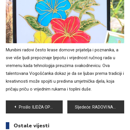
Munibini radovi često krase domove prijatelja i poznanika, a
sve više ljudi prepoznaje ljepotu i vrijednost ručnog rada u
vremenu kada tehnologija preuzima svakodnevicu. Ova
talentovana Vogošćanka dokaz je da se ljubav prema tradiciji i
kreativnosti može spojiti u predivna umjetnička djela, koja
pričaju priču o vrijednim rukama i toplini duše.
Navigacija
Prošlo:
ILIDŽA OPEN – VICTORY PONOVO DOMINANTAN
Sljedeće:
RADOVI NA IZGRADNJI “MUZEJA STRADANJA GRAĐANA BIH” U VOGOŠĆI JOŠ UVIJEK TRAJU
članaka
Ostale vijesti