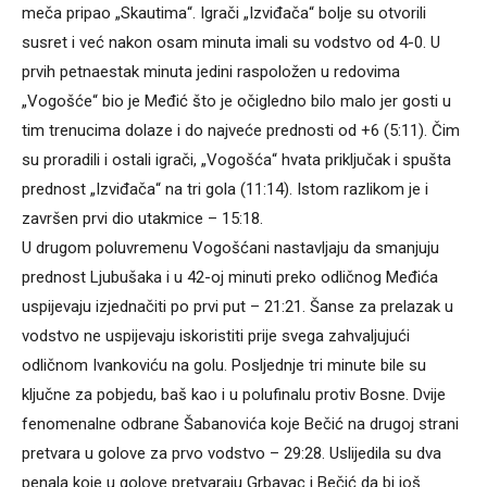
meča pripao „Skautima“. Igrači „Izviđača“ bolje su otvorili
susret i već nakon osam minuta imali su vodstvo od 4-0. U
prvih petnaestak minuta jedini raspoložen u redovima
„Vogošće“ bio je Međić što je očigledno bilo malo jer gosti u
tim trenucima dolaze i do najveće prednosti od +6 (5:11). Čim
su proradili i ostali igrači, „Vogošća“ hvata priključak i spušta
prednost „Izviđača“ na tri gola (11:14). Istom razlikom je i
završen prvi dio utakmice – 15:18.
U drugom poluvremenu Vogošćani nastavljaju da smanjuju
prednost Ljubušaka i u 42-oj minuti preko odličnog Međića
uspijevaju izjednačiti po prvi put – 21:21. Šanse za prelazak u
vodstvo ne uspijevaju iskoristiti prije svega zahvaljujući
odličnom Ivankoviću na golu. Posljednje tri minute bile su
ključne za pobjedu, baš kao i u polufinalu protiv Bosne. Dvije
fenomenalne odbrane Šabanovića koje Bečić na drugoj strani
pretvara u golove za prvo vodstvo – 29:28. Uslijedila su dva
penala koje u golove pretvaraju Grbavac i Bečić da bi još