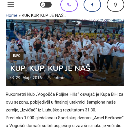
Home
»
KUP, KUP, KUP JE NAŠ…
INFO
KUP, KUP, KUP JE NAŠ…
29. Maja 2016.
admin
Rukometni klub „Vogošća Poljine Hills“ osvajač je Kupa BiH za
ovu sezonu, pobijedivši u finalnoj utakmici šampiona naše
zemlje, „Izviđač“ iz Ljubuškog rezultatom 31:30.
Pred oko 1.000 gledalaca u Sportskoj dvorani „Amel Bečković“
u Vogošći domaći su bili uspješniji u završnici iako je veći dio