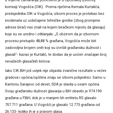
u vrijeme zatvaranja, potvrđeno je u Općinskoj izbornoj
komisiji Vogošća (OIK). Prema riječima Kemala Kurtalića,
predsjednika OIK-a Vogošća, izborni proces je protekao bez
incidenata uz uobičajene tehničke greške (zbog promjene
adrese birači nisi znali na kojem biračkom mjestu da glasaju)
koje su se uredno i otklanjale. „S obzirom da je izbornom
procesu pristupilo 48,88 % građana, Vogošća može biti
zadovoljna brojem onih koji su izvršili građansku dužnost i
glasali“- kazao je Kurtalić, te dodao da je uočen značajan broj
nevažećih glasačkih listova.
Iako CIK BiH još uvijek nije objavila zvanične rezultate u većini
gradova i općina/opština znaju se izborni pobjednici. Samo u
Kantonu Sarajevo od devet, SDA je slavila u osam općina.
Svoju građansku dužnost glasanja u BiH obavilo je 974.190
građana u FBiH, dok je u manjem bh entitetu RS glasalo
707.711 građana. U Vogošći je glasalo 12.775 građana od
26.133- koliko ih je s pravom glasa.