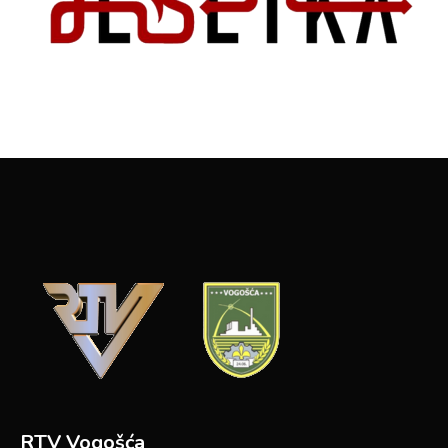
RTV Vogošća