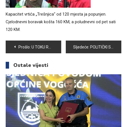
Kapacitet vrtića „Trešnjica“ od 120 mjesta ja popunjen.
Cjelodnevni boravak košta 160 KM, a poludnevni od pet sati
120 KM.
Navigacija
Prošlo:
U TOKU RADOVI NA LOKALNOM VODOVODU U NASELJU SVRAKE
Sljedeće:
POLITIČKI SUBJEKTI OBAVEZNI SU U ROKU OD 48 SATI UKLONITI PLAKATE I BILBORDE SA JAVNIH POVRŠINA
članaka
Ostale vijesti