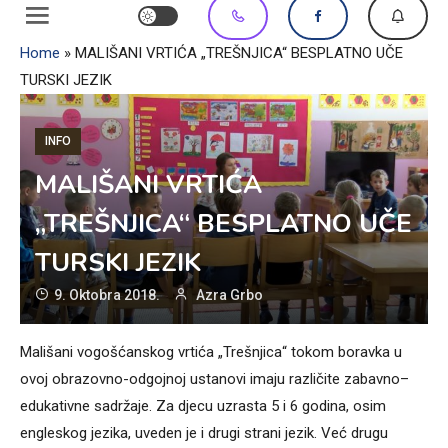
Home
»
MALIŠANI VRTIĆA „TREŠNJICA“ BESPLATNO UČE
TURSKI JEZIK
INFO
MALIŠANI VRTIĆA
„TREŠNJICA“ BESPLATNO UČE
TURSKI JEZIK
9. Oktobra 2018.
Azra Grbo
Mališani vogošćanskog vrtića „Trešnjica“ tokom boravka u
ovoj obrazovno-odgojnoj ustanovi imaju različite zabavno–
edukativne sadržaje. Za djecu uzrasta 5 i 6 godina, osim
engleskog jezika, uveden je i drugi strani jezik. Već drugu