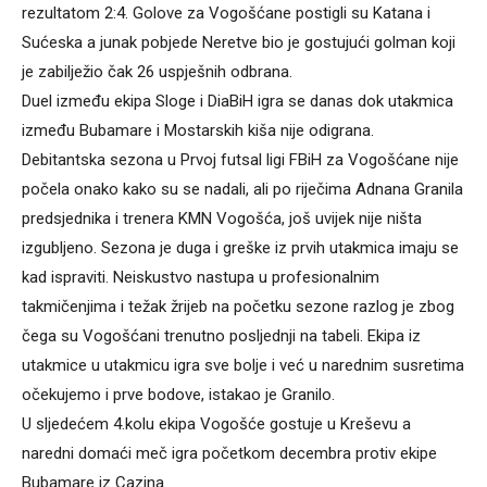
rezultatom 2:4. Golove za Vogošćane postigli su Katana i
Sućeska a junak pobjede Neretve bio je gostujući golman koji
je zabilježio čak 26 uspješnih odbrana.
Duel između ekipa Sloge i DiaBiH igra se danas dok utakmica
između Bubamare i Mostarskih kiša nije odigrana.
Debitantska sezona u Prvoj futsal ligi FBiH za Vogošćane nije
počela onako kako su se nadali, ali po riječima Adnana Granila
predsjednika i trenera KMN Vogošća, još uvijek nije ništa
izgubljeno. Sezona je duga i greške iz prvih utakmica imaju se
kad ispraviti. Neiskustvo nastupa u profesionalnim
takmičenjima i težak žrijeb na početku sezone razlog je zbog
čega su Vogošćani trenutno posljednji na tabeli. Ekipa iz
utakmice u utakmicu igra sve bolje i već u narednim susretima
očekujemo i prve bodove, istakao je Granilo.
U sljedećem 4.kolu ekipa Vogošće gostuje u Kreševu a
naredni domaći meč igra početkom decembra protiv ekipe
Bubamare iz Cazina.