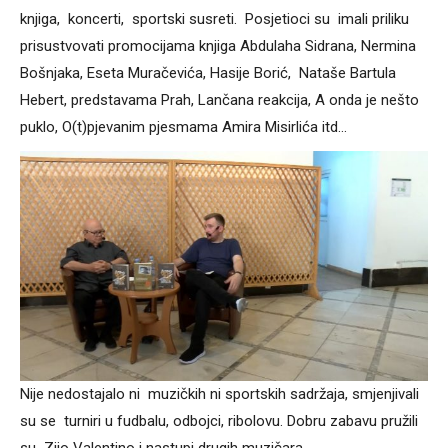
knjiga, koncerti, sportski susreti. Posjetioci su imali priliku
prisustvovati promocijama knjiga Abdulaha Sidrana, Nermina
Bošnjaka, Eseta Muračevića, Hasije Borić, Nataše Bartula
Hebert, predstavama Prah, Lančana reakcija, A onda je nešto
puklo, O(t)pjevanim pjesmama Amira Misirlića itd…
Nije nedostajalo ni muzičkih ni sportskih sadržaja, smjenjivali
su se turniri u fudbalu, odbojci, ribolovu. Dobru zabavu pružili
su Zijo Valentino i nastupi drugih muzičara.