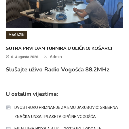
MAGAZIN
SUTRA PRVI DAN TURNIRA U ULIČNOJ KOŠARCI
Admin
6. Augusta 2026.
Slušajte uživo Radio Vogošća 88.2MHz
U ostalim vijestima:
DVOSTRUKO PRIZNANJE ZA EMU JAKUBOVIĆ: SREBRNA
ZNAČKA UNSA I PLAKETA OPĆINE VOGOŠĆA
MUALLIMA NEDŽLA ALIĆ – POZIV KOJI ODGAJA