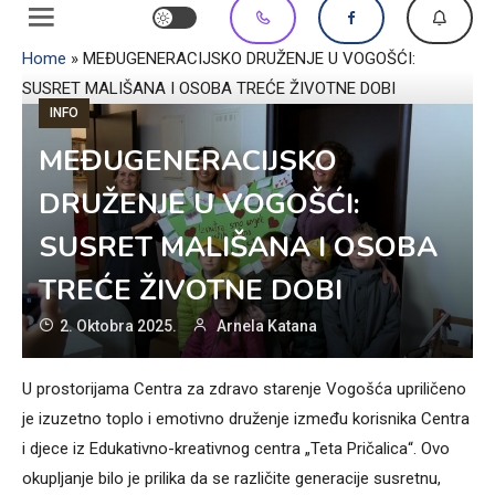
Home
»
MEĐUGENERACIJSKO DRUŽENJE U VOGOŠĆI:
SUSRET MALIŠANA I OSOBA TREĆE ŽIVOTNE DOBI
INFO
MEĐUGENERACIJSKO
DRUŽENJE U VOGOŠĆI:
SUSRET MALIŠANA I OSOBA
TREĆE ŽIVOTNE DOBI
2. Oktobra 2025.
Arnela Katana
U prostorijama Centra za zdravo starenje Vogošća upriličeno
je izuzetno toplo i emotivno druženje između korisnika Centra
i djece iz Edukativno-kreativnog centra „Teta Pričalica“. Ovo
okupljanje bilo je prilika da se različite generacije susretnu,