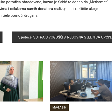
koliko porodica obradovano, kazao je Šabić te dodao da „Merhamet“
ima i odlukama samih donatora realizuju se i različite akcije.
u i žele pomoći drugima.
Sljedeće:
SUTRA U VOGOŠĆI 8. REDOVNA SJEDNICA OPĆINSKOG VIJEĆA
MAGAZIN