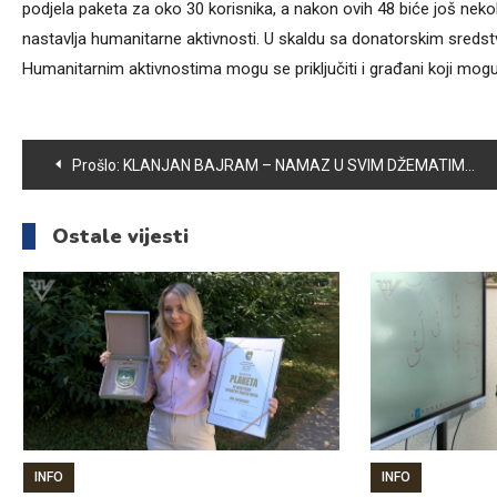
podjela paketa za oko 30 korisnika, a nakon ovih 48 biće još ne
nastavlja humanitarne aktivnosti. U skaldu sa donatorskim sredstv
Humanitarnim aktivnostima mogu se priključiti i građani koji mog
Navigacija
Prošlo:
KLANJAN BAJRAM – NAMAZ U SVIM DŽEMATIMA NA PODRUČJU OPĆINE VOGOŠĆA
članaka
Ostale vijesti
INFO
INFO