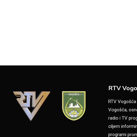
RTV Vogo
RTV Vogošća je
Vogošća, osno
radio i TV pr
ciljem informir
programi promo