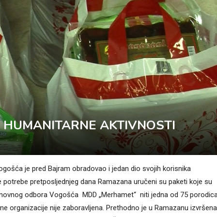
 HUMANITARNE AKTIVNOSTI
ošća je pred Bajram obradovao i jedan dio svojih korisnika
e potrebe pretposljednjeg dana Ramazana uručeni su paketi koje su
 Osnovnog odbora Vogošća MDD „Merhamet“ niti jedna od 75 porodic
arne organizacije nije zaboravljena. Prethodno je u Ramazanu izvršena