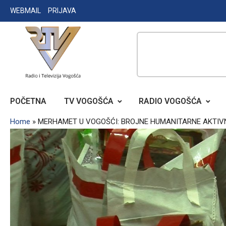
Skip
WEBMAIL
PRIJAVA
to
content
RADIO TELEVIZIJA VOGOŠĆA
POČETNA
TV VOGOŠĆA
RADIO VOGOŠĆA
Home
»
MERHAMET U VOGOŠĆI: BROJNE HUMANITARNE AKTIV