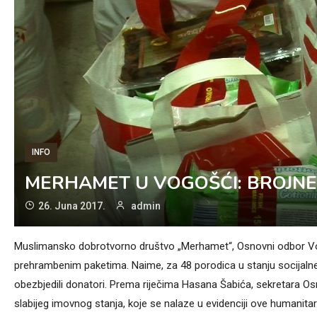
INFO
MERHAMET U VOGOŠĆI: BROJNE
26. Juna 2017.
admin
Muslimansko dobrotvorno društvo „Merhamet“, Osnovni odbor Vog
prehrambenim paketima. Naime, za 48 porodica u stanju socijaln
obezbjedili donatori. Prema riječima Hasana Šabića, sekretara
slabijeg imovnog stanja, koje se nalaze u evidenciji ove humanit