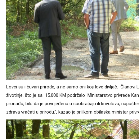
Lovci su i čuvari prirode, a ne samo oni koji love divljač. Članovi L
životinje, što je sa 15.000 KM podržalo Ministarstvo privrede Kanto
pronađu, bilo da je povrijeđena u saobraćaju ili krivolovu, napušte
zdrava vraćati u prirodu.”, kazao je prilikom obilaska ministar p