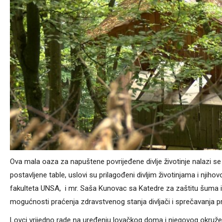
Ova mala oaza za napuštene povrijeđene divlje životinje nalazi se 
postavljene table, uslovi su prilagođeni divljim životinjama i nji
fakulteta UNSA, i mr. Saša Kunovac sa Katedre za zaštitu šuma i
mogućnosti praćenja zdravstvenog stanja divljači i sprečavanja pre
Lovci vrijedno rade na uređenju lovačkog doma i njegovog okruže