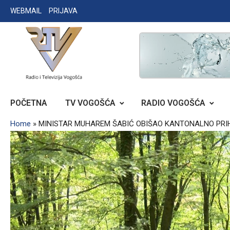
Skip
WEBMAIL
PRIJAVA
to
content
RADIO TELEVIZIJA VOGOŠĆA
POČETNA
TV VOGOŠĆA
RADIO VOGOŠĆA
Home
»
MINISTAR MUHAREM ŠABIĆ OBIŠAO KANTONALNO PRIHV