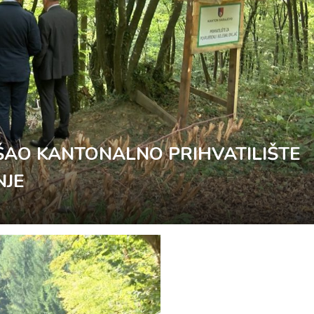
ŠAO KANTONALNO PRIHVATILIŠTE
NJE