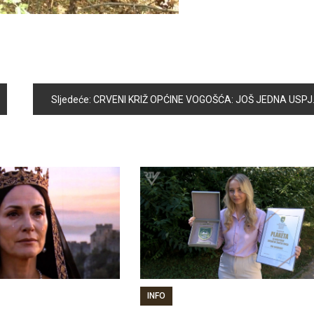
Sljedeće:
CRVENI KRIŽ OPĆINE VOGOŠĆA: JOŠ JEDNA USPJEŠNA AKCIJA DARIVANJA KRVI
INFO