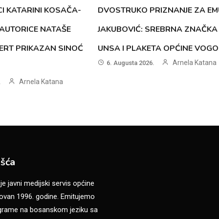
CI KATARINI KOSAČA-
DVOSTRUKO PRIZNANJE ZA EM
AUTORICE NATAŠE
JAKUBOVIĆ: SREBRNA ZNAČKA
ERT PRIKAZAN SINOĆ
UNSA I PLAKETA OPĆINE VOG
Arnela Katana
6. Augusta 2026.
Arnela Katana
.
šća
 javni medijski servis općine
van 1996. godine. Emitujemo
ograme na bosanskom jeziku sa