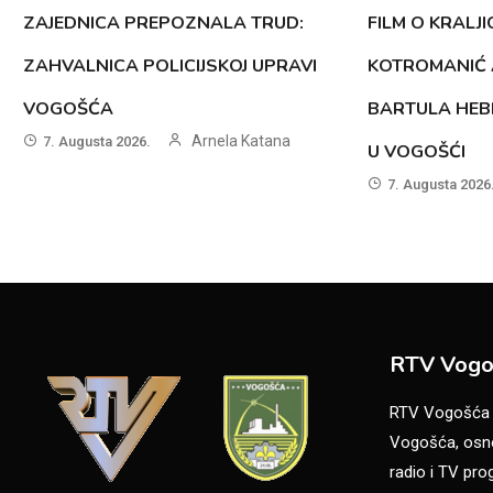
ZAJEDNICA PREPOZNALA TRUD:
FILM O KRALJI
ZAHVALNICA POLICIJSKOJ UPRAVI
KOTROMANIĆ 
VOGOŠĆA
BARTULA HEB
Arnela Katana
7. Augusta 2026.
U VOGOŠĆI
7. Augusta 2026
RTV Vogo
RTV Vogošća je
Vogošća, osno
radio i TV pr