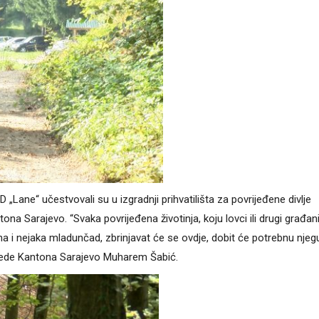
D „Lane“ učestvovali su u izgradnji prihvatilišta za povrijeđene divlje
na Sarajevo. “Svaka povrijeđena životinja, koju lovci ili drugi građan
na i nejaka mladunčad, zbrinjavat će se ovdje, dobit će potrebnu njegu
rivrede Kantona Sarajevo Muharem Šabić.