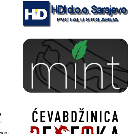
g
e.
 ovom