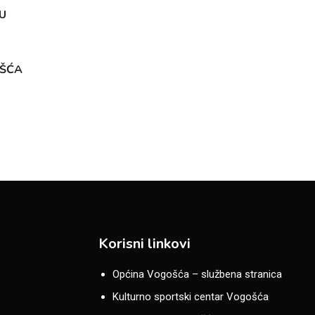
U
OŠĆA
Korisni linkovi
Općina Vogošća – službena stranica
Kulturno sportski centar Vogošća