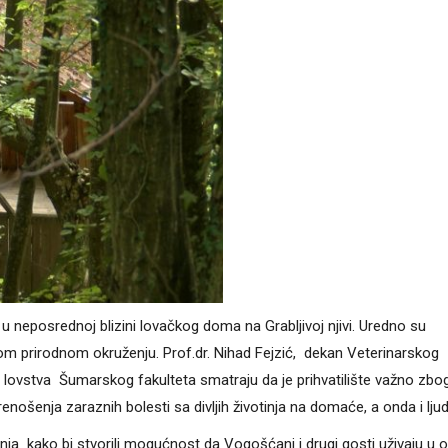
u neposrednoj blizini lovačkog doma na Grabljivoj njivi. Uredno su
hovom prirodnom okruženju. Prof.dr. Nihad Fejzić, dekan Veterinarskog
 lovstva Šumarskog fakulteta smatraju da je prihvatilište važno zbo
nošenja zaraznih bolesti sa divljih životinja na domaće, a onda i ljud
nja kako bi stvorili mogućnost da Vogošćani i drugi gosti uživaju u