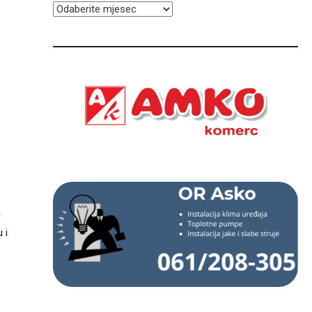
ARHIVA
i
 i