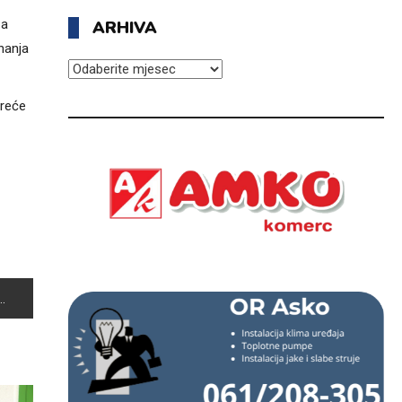
za
ARHIVA
nanja
ARHIVA
treće