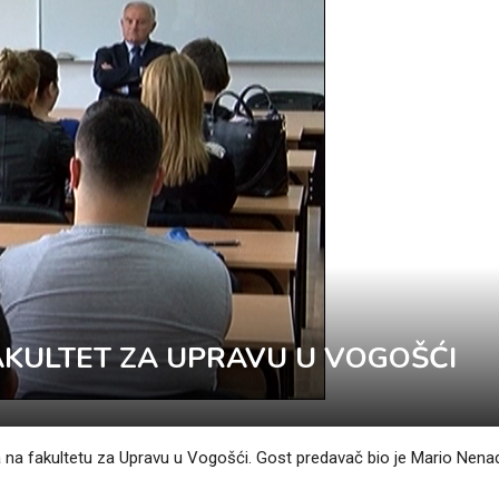
AKULTET ZA UPRAVU U VOGOŠĆI
 na fakultetu za Upravu u Vogošći. Gost predavač bio je Mario Nenad