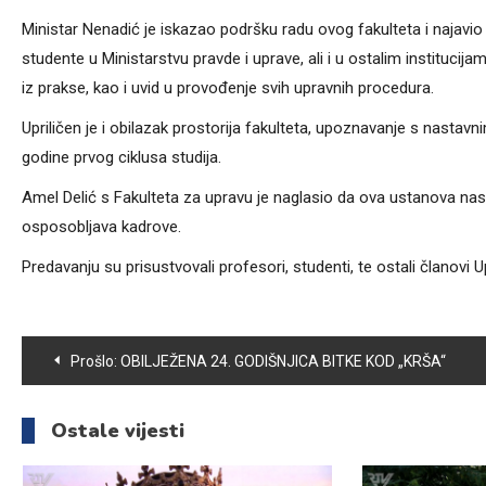
Ministar Nenadić je iskazao podršku radu ovog fakulteta i najavio 
studente u Ministarstvu pravde i uprave, ali i u ostalim instituc
iz prakse, kao i uvid u provođenje svih upravnih procedura.
Upriličen je i obilazak prostorija fakulteta, upoznavanje s nastav
godine prvog ciklusa studija.
Amel Delić s Fakulteta za upravu je naglasio da ova ustanova nast
osposobljava kadrove.
Predavanju su prisustvovali profesori, studenti, te ostali članovi U
Navigacija
Prošlo:
OBILJEŽENA 24. GODIŠNJICA BITKE KOD „KRŠA“
članaka
Ostale vijesti