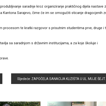
produbljivanje saradnje kroz organiziranje praktičnog dijela nastave 
ijama Kantona Sarajevo, čime će im se omogućiti sticanje dragocjenih z
nim procesom te kratki razgovor s prisutnim studentima prve, druge i 
avlja sa saradnjom s državnim institucijama, a za koje školuje i
prave.
Sljedeće:
ZAPOČELA SANACIJA KLIZIŠTA U UL. MUJE ŠEJTE