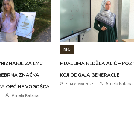
INFO
RIZNANJE ZA EMU
MUALLIMA NEDŽLA ALIĆ – POZI
SREBRNA ZNAČKA
KOJI ODGAJA GENERACIJE
Arnela Katana
6. Augusta 2026.
ETA OPĆINE VOGOŠĆA
Arnela Katana
.