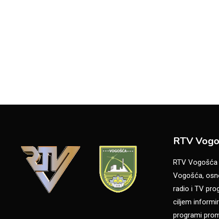
RTV Vogo
RTV Vogošća je
Vogošća, osno
radio i TV pr
ciljem informir
programi promo