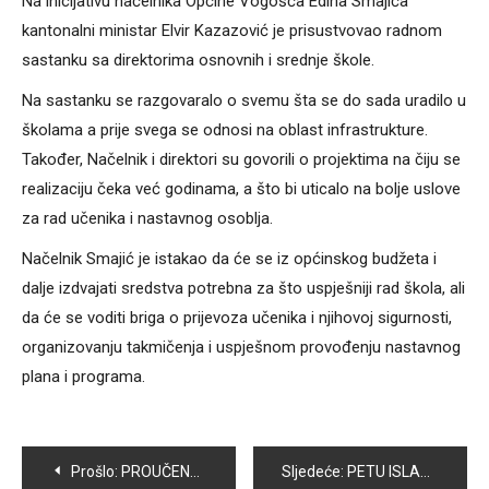
Na inicijativu načelnika Općine Vogošća Edina Smajića
kantonalni ministar Elvir Kazazović je prisustvovao radnom
sastanku sa direktorima osnovnih i srednje škole.
Na sastanku se razgovaralo o svemu šta se do sada uradilo u
školama a prije svega se odnosi na oblast infrastrukture.
Također, Načelnik i direktori su govorili o projektima na čiju se
realizaciju čeka već godinama, a što bi uticalo na bolje uslove
za rad učenika i nastavnog osoblja.
Načelnik Smajić je istakao da će se iz općinskog budžeta i
dalje izdvajati sredstva potrebna za što uspješniji rad škola, ali
da će se voditi briga o prijevoza učenika i njihovoj sigurnosti,
organizovanju takmičenja i uspješnom provođenju nastavnog
plana i programa.
Navigacija
Prošlo:
PROUČENA IKRAR DOVA ZA HADŽIJE IZ VOGOŠĆE
Sljedeće:
PETU ISLAMSKU DUŽNOST- HADŽ OBAVIT ĆE SALIJA ŠAĆIROVIĆ JEDINA ROMKINJA IZ DŽEMATA ADIL-BEGOVE DŽAMIJE