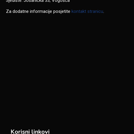
Sjedište: Jošanička 33, Vogošća
Za dodatne informacije posjetite
kontakt stranicu
.
Korisni linkovi