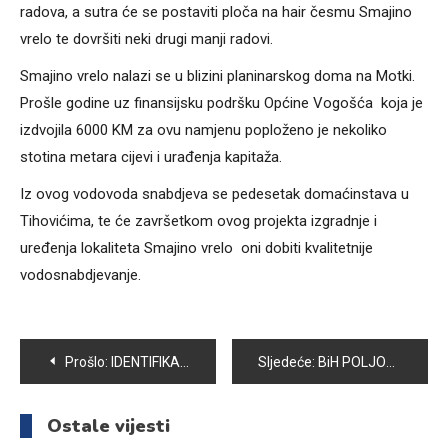
radova, a sutra će se postaviti ploča na hair česmu Smajino
vrelo te dovršiti neki drugi manji radovi.
Smajino vrelo nalazi se u blizini planinarskog doma na Motki.
Prošle godine uz finansijsku podršku Općine Vogošća koja je
izdvojila 6000 KM za ovu namjenu poploženo je nekoliko
stotina metara cijevi i urađenja kapitaža.
Iz ovog vodovoda snabdjeva se pedesetak domaćinstava u
Tihovićima, te će završetkom ovog projekta izgradnje i
uređenja lokaliteta Smajino vrelo oni dobiti kvalitetnije
vodosnabdjevanje.
Navigacija
Prošlo:
IDENTIFIKACIJA JE DOKAZ VJERODOSTOJNOSTI DOKUMENATA ZA KORISNIKE ODREĐENIH PRAVA
Sljedeće:
BiH POLJOPRIVREDA GODINAMA BEZ RAZVOJNE STRATEGIJE
članaka
Ostale vijesti