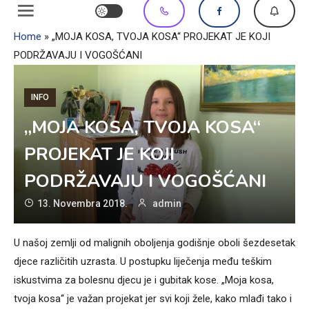
Home
»
„MOJA KOSA, TVOJA KOSA“ PROJEKAT JE KOJI
PODRŽAVAJU I VOGOŠĆANI
INFO
„MOJA KOSA, TVOJA KOSA“
PROJEKAT JE KOJI
PODRŽAVAJU I VOGOŠĆANI
13. Novembra 2018.
admin
U našoj zemlji od malignih oboljenja godišnje oboli šezdesetak
djece različitih uzrasta. U postupku liječenja među teškim
iskustvima za bolesnu djecu je i gubitak kose. „Moja kosa,
tvoja kosa“ je važan projekat jer svi koji žele, kako mlađi tako i