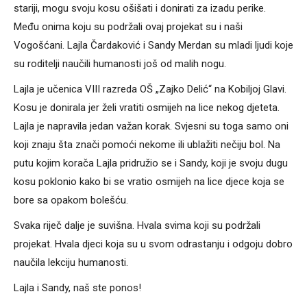
stariji, mogu svoju kosu ošišati i donirati za izadu perike.
Među onima koju su podržali ovaj projekat su i naši
Vogošćani. Lajla Čardaković i Sandy Merdan su mladi ljudi koje
su roditelji naučili humanosti još od malih nogu.
Lajla je učenica VIII razreda OŠ „Zajko Delić“ na Kobiljoj Glavi.
Kosu je donirala jer želi vratiti osmijeh na lice nekog djeteta.
Lajla je napravila jedan važan korak. Svjesni su toga samo oni
koji znaju šta znači pomoći nekome ili ublažiti nečiju bol. Na
putu kojim korača Lajla pridružio se i Sandy, koji je svoju dugu
kosu poklonio kako bi se vratio osmijeh na lice djece koja se
bore sa opakom bolešću.
Svaka riječ dalje je suvišna. Hvala svima koji su podržali
projekat. Hvala djeci koja su u svom odrastanju i odgoju dobro
naučila lekciju humanosti.
Lajla i Sandy, naš ste ponos!