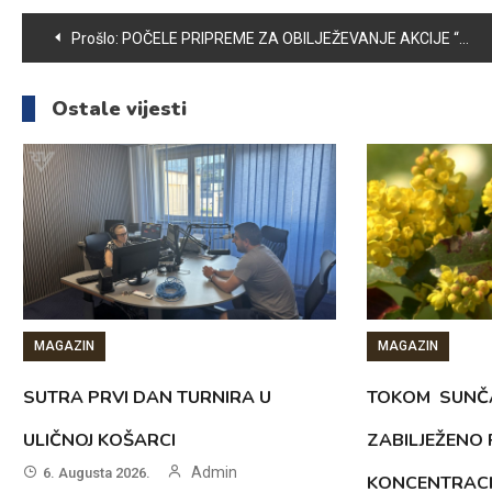
Navigacija
Prošlo:
POČELE PRIPREME ZA OBILJEŽEVANJE AKCIJE “PRETIS”, UREĐENA SPOMEN OBILJEŽJA KOD PRETIS-a
članaka
Ostale vijesti
MAGAZIN
MAGAZIN
SUTRA PRVI DAN TURNIRA U
TOKOM SUNČ
ULIČNOJ KOŠARCI
ZABILJEŽENO
Admin
6. Augusta 2026.
KONCENTRACI