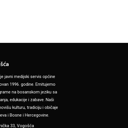
šća
 javni medijski servis općine
van 1996. godine. Emitujemo
ograme na bosanskom jeziku sa
anja, edukacije i zabave. Naši
višu kulturu, tradiciju i običaje
eva i Bosne i Hercegovine.
anička 33, Vogošća