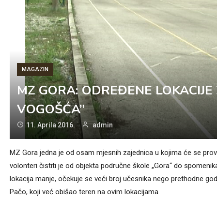
MAGAZIN
MZ GORA: ODREĐENE LOKACIJE ZA
VOGOŠĆA”
11. Aprila 2016.
admin
MZ Gora jedna je od osam mjesnih zajednica u kojima će se provodi
volonteri čistiti je od objekta područne škole „Gora“ do spomenik
lokacija manje, očekuje se veći broj učesnika nego prethodne god
Pačo, koji već obišao teren na ovim lokacijama.