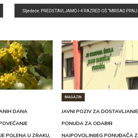
Sljedeće:
PREDSTAVLJAMO I-4 RAZRED OŠ “MIRSAD PRNJAVORAC” U VOGOŠĆI
MAGAZIN
ANIH DANA
JAVNI POZIV ZA DOSTAVLJANJE
 POVEĆANJE
PONUDA ZA ODABIR
JE POLENA U ZRAKU,
NAJPOVOLJNIJEG PONUĐAČA 