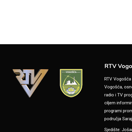
RTV Vogo
RTV Vogošća je
Vogošća, osno
radio i TV pr
ciljem informir
programi promo
područja Saraj
Sjedište: Još