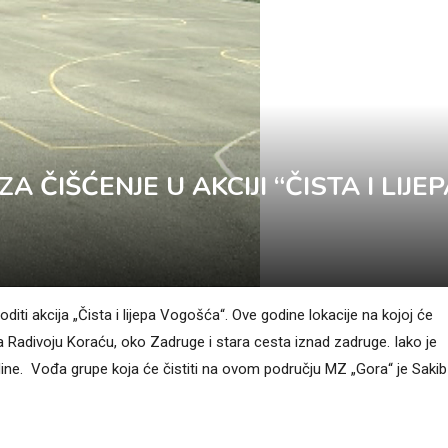
 ČIŠĆENJE U AKCIJI “ČISTA I LIJE
ti akcija „Čista i lijepa Vogošća“. Ove godine lokacije na kojoj će
a Radivoju Koraću, oko Zadruge i stara cesta iznad zadruge. Iako je
ine. Vođa grupe koja će čistiti na ovom području MZ „Gora“ je Sakib