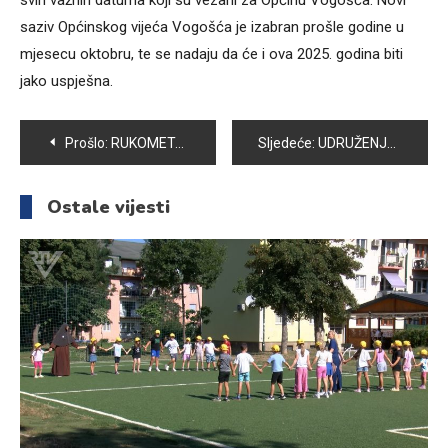
saziv Općinskog vijeća Vogošća je izabran prošle godine u
mjesecu oktobru, te se nadaju da će i ova 2025. godina biti
jako uspješna.
Navigacija
Prošlo:
RUKOMETAŠI RK “VOGOŠĆA” DOŽIVJELI PORAZ OD EKIPE RK “BORAC” BANJA LUKA
Sljedeće:
UDRUŽENJE PORODICA NESTALIH OPĆINE VOGOŠĆA NE GUBI NADU ZA PRONALASKOM 58 NESTALIH OSOBA
članaka
Ostale vijesti