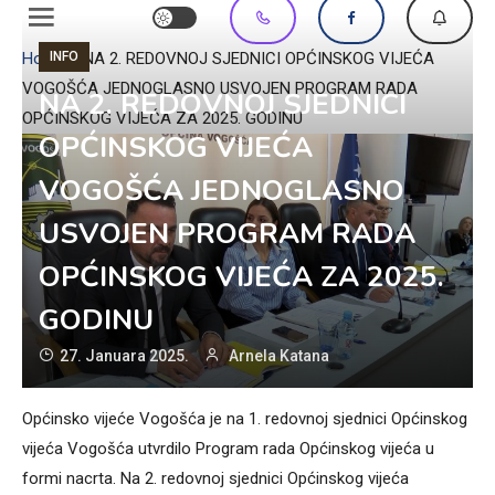
INFO
Home
»
NA 2. REDOVNOJ SJEDNICI OPĆINSKOG VIJEĆA
VOGOŠĆA JEDNOGLASNO USVOJEN PROGRAM RADA
NA 2. REDOVNOJ SJEDNICI
OPĆINSKOG VIJEĆA ZA 2025. GODINU
OPĆINSKOG VIJEĆA
VOGOŠĆA JEDNOGLASNO
USVOJEN PROGRAM RADA
OPĆINSKOG VIJEĆA ZA 2025.
GODINU
27. Januara 2025.
Arnela Katana
Općinsko vijeće Vogošća je na 1. redovnoj sjednici Općinskog
vijeća Vogošća utvrdilo Program rada Općinskog vijeća u
formi nacrta. Na 2. redovnoj sjednici Općinskog vijeća