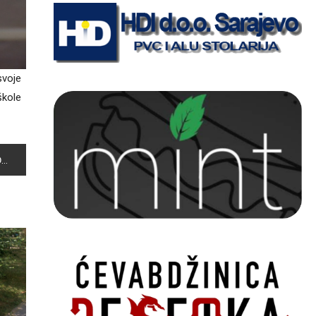
svoje
škole
A