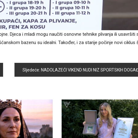
rojne. Djeca i mladi mogu naučiti osnovne tehnike plivanja ili usavršiti 
ošćanskom bazenu su idealni. Također, i za starije počinje novi ciklus 
Sljedeće:
NADOLAZEĆI VIKEND NUDI NIZ SPORTSKIH DOGAĐAJ