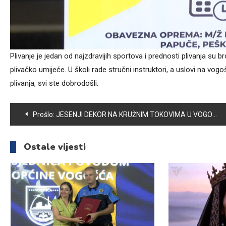
Plivanje je jedan od najzdravijih sportova i prednosti plivanja su b
plivačko umijeće. U školi rade stručni instruktori, a uslovi na vog
plivanja, svi ste dobrodošli.
Navigacija
Prošlo:
JESENJI DEKOR NA KRUŽNIM TOKOVIMA U VOGOŠĆI
članaka
Ostale vijesti