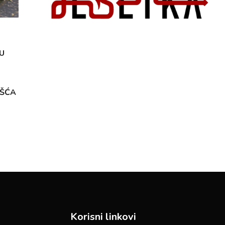
U
OŠĆA
Korisni linkovi