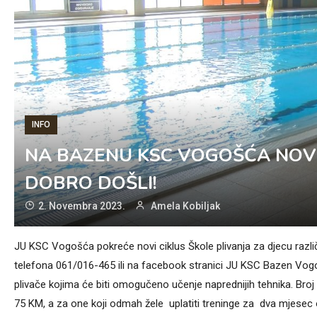
INFO
NA BAZENU KSC VOGOŠĆA NOVI 
DOBRO DOŠLI!
2. Novembra 2023.
Amela Kobiljak
JU KSC Vogošća pokreće novi ciklus Škole plivanja za djecu različi
telefona 061/016-465 ili na facebook stranici JU KSC Bazen Vogošća
plivače kojima će biti omogučeno učenje naprednijih tehnika. Broj p
75 KM, a za one koji odmah žele uplatiti treninge za dva mjese