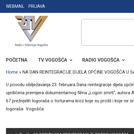
Skip
WEBMAIL
PRIJAVA
to
content
RADIO TELEVIZIJA VOGOŠĆA
POČETNA
TV VOGOŠĆA
RADIO VOGOŠĆA
Home
»
NA DAN REINTEGRACIJE DIJELA OPĆINE VOGOŠĆA U S
U povodu obilježavanja 23. februara Dana reintegracije dijela op
upriličena premijera dokumentarnog filma „Logori smrti“, autora A
67 preživjelih logoraša o torturama kroz koje su prošli i koje ne 
logoraša Vogošća.