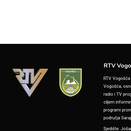
RTV Vogo
RTV Vogošća je
Vogošća, osno
radio i TV pr
ciljem informir
programi promo
područja Saraj
Sjedište: Još