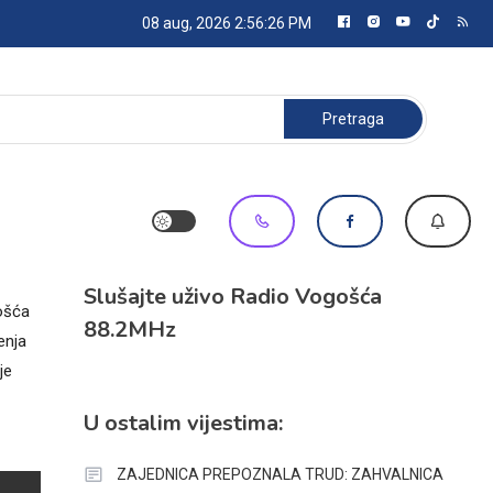
08 aug, 2026
2:56:26 PM
Pretraga:
Slušajte uživo Radio Vogošća
gošća
88.2MHz
enja
je
U ostalim vijestima:
ZAJEDNICA PREPOZNALA TRUD: ZAHVALNICA