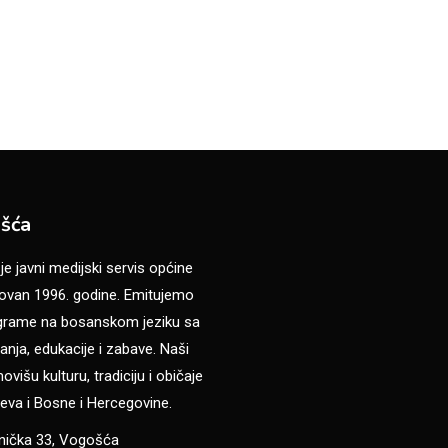
šća
 javni medijski servis općine
van 1996. godine. Emitujemo
ograme na bosanskom jeziku sa
anja, edukacije i zabave. Naši
višu kulturu, tradiciju i običaje
eva i Bosne i Hercegovine.
anička 33, Vogošća