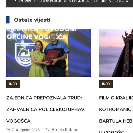
Navigacija
Prošlo:
19.GODIŠNJICA REINTEGRACIJE OPĆINE VOGOŠĆA
članaka
Ostale vijesti
INFO
INFO
ZAJEDNICA PREPOZNALA TRUD:
FILM O KRALJI
ZAHVALNICA POLICIJSKOJ UPRAVI
KOTROMANIĆ 
VOGOŠĆA
BARTULA HEB
Arnela Katana
7. Augusta 2026.
U VOGOŠĆI