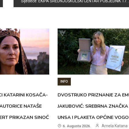
Sljedeće:
EKIPA SREDNJOŠKOLSKI CENTAR POBJEDNIK 17. TRADICIONALNOG MALONOGOMETNOG TURNIRA „VOGOŠĆA 2015“
INFO
CI KATARINI KOSAČA-
DVOSTRUKO PRIZNANJE ZA EM
AUTORICE NATAŠE
JAKUBOVIĆ: SREBRNA ZNAČKA
ERT PRIKAZAN SINOĆ
UNSA I PLAKETA OPĆINE VOG
Arnela Katana
6. Augusta 2026.