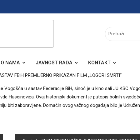
O NAMA
JAVNOST RADA
KONTAKT
ASTAV FBiH PREMIJERNO PRIKAZAN FILM „LOGORI SMRTI“
ćine Vogošća u sastav Federacije BiH, sinoć je u kino sali JU KSC Vo
vde Huseinovića. Ovaj historijski dokument je putopis bolnih svjedoč
smiju biti zaboravljene. Domaćin ovog važnog događaja bilo je Udružen