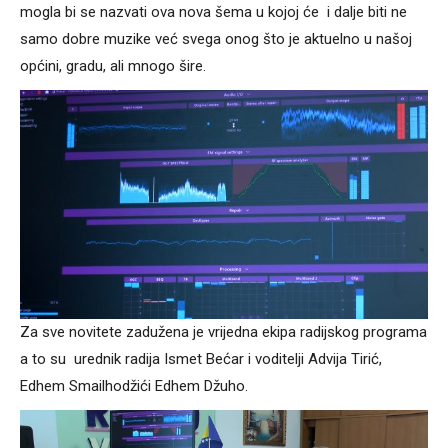
mogla bi se nazvati ova nova šema u kojoj će i dalje biti ne
samo dobre muzike već svega onog što je aktuelno u našoj
općini, gradu, ali mnogo šire.
Za sve novitete zadužena je vrijedna ekipa radijskog programa
a to su urednik radija Ismet Bećar i voditelji Advija Tirić,
Edhem Smailhodžići Edhem Džuho.