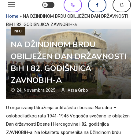
Home
»
NA DŽINDINOM BRDU OBILJEŽEN DAN DRŽAVNOSTI
BiH I 82. GODIŠNJICA ZAVNOBIH-a
INFO
NA DŽINDINOM BRDU
OBILJEŽEN DAN DRŽAVNOSTI
BiH I 82. GODIŠNJICA
ZAVNOBIH-A
24. Novembra 2025.
Azra Grbo
U organizaciji Udruženja antifašista i boraca Narodno –
oslobodilačkog rata 1941-1945 Vogošća svečano je obilježen
Dan državnosti Bosne i Hercegovine i 82. godišnjica
ZAVNOBIH-a. Na lokalitetu spomenika na Džindinom brdu