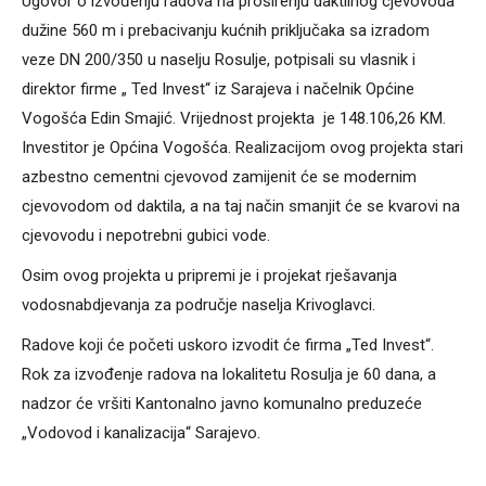
Ugovor o izvođenju radova na proširenju daktilnog cjevovoda
dužine 560 m i prebacivanju kućnih priključaka sa izradom
veze DN 200/350 u naselju Rosulje, potpisali su vlasnik i
direktor firme „ Ted Invest“ iz Sarajeva i načelnik Općine
Vogošća Edin Smajić. Vrijednost projekta je 148.106,26 KM.
Investitor je Općina Vogošća. Realizacijom ovog projekta stari
azbestno cementni cjevovod zamijenit će se modernim
cjevovodom od daktila, a na taj način smanjit će se kvarovi na
cjevovodu i nepotrebni gubici vode.
Osim ovog projekta u pripremi je i projekat rješavanja
vodosnabdjevanja za područje naselja Krivoglavci.
Radove koji će početi uskoro izvodit će firma „Ted Invest“.
Rok za izvođenje radova na lokalitetu Rosulja je 60 dana, a
nadzor će vršiti Kantonalno javno komunalno preduzeće
„Vodovod i kanalizacija“ Sarajevo.