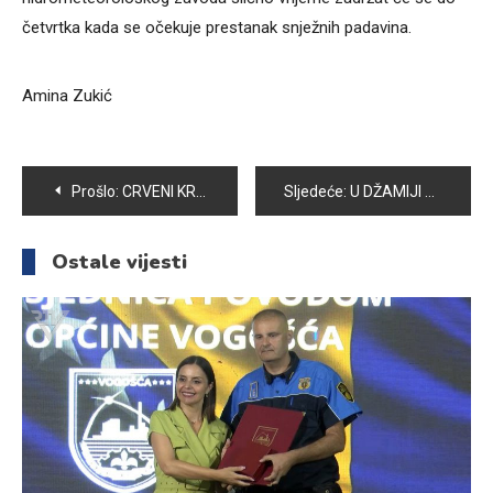
četvrtka kada se očekuje prestanak snježnih padavina.
Amina Zukić
Navigacija
Prošlo:
CRVENI KRIŽ OPĆINE VOGOŠĆA SUMIRAO REZULTATE IZ 2015. GODINE
Sljedeće:
U DŽAMIJI U VOGOŠI ODRŽAN MEVLUD ZA ŽENE
članaka
Ostale vijesti