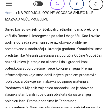
Home
»
NA PODRUČJU OPĆINE VOGOŠĆA SNIJEG NIJE
IZAZVAO VEĆE PROBLEME
Snijeg koji su svi željno iščekivali prethodnih dana, prekrio je
veći dio Bosne i Hercegovine pa tako i Vogošću. Kao i svake
godine do sada i ovaj snijeg je uzrokovao probleme
prvenstveno u saobraćaju i kretanju građana. Kontaktirali smo
predstavnike Mjesnih zajednica sa područja Općine Vogošća i
saznali kakvo je stanje na ulicama i da li građani imaju
poteškoća zbog poledice i veće količine snijega. Prema
informacijama koje smo dobili najveći problem predstavlja
poledica, a očekuje se i nabavka posipnog materijala.
Predstavnici Mjesnih zajednica napominju da je obaveza
vlasnika stambenih i poslovnih objekata da čiste snijeg i
poledicu istih. Prema podacima iz Federalnog
hidrometeorološkog zavoda slično vrijeme zadržat će se do