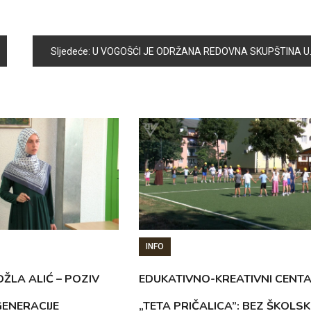
Sljedeće:
U VOGOŠĆI JE ODRŽANA REDOVNA SKUPŠTINA UDRUŽENJA ANTIFAŠISTA I BORACA NOR-a
INFO
ŽLA ALIĆ – POZIV
EDUKATIVNO-KREATIVNI CENT
GENERACIJE
„TETA PRIČALICA”: BEZ ŠKOLS