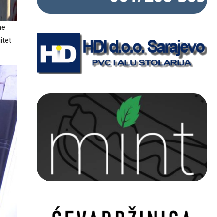
ne
itet