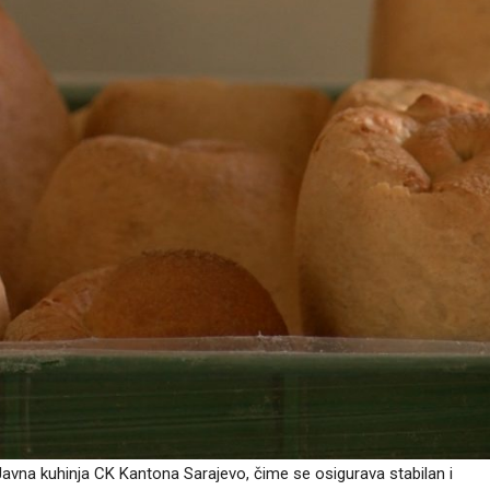
na kuhinja CK Kantona Sarajevo, čime se osigurava stabilan i