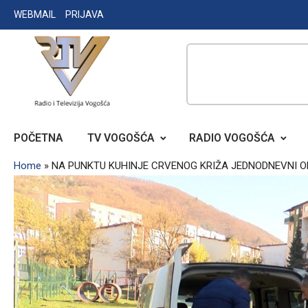
Skip
WEBMAIL
PRIJAVA
to
content
RADIO TELEVIZIJA VOGOŠĆA
POČETNA
TV VOGOŠĆA
RADIO VOGOŠĆA
Home
»
NA PUNKTU KUHINJE CRVENOG KRIŽA JEDNODNEVNI OB