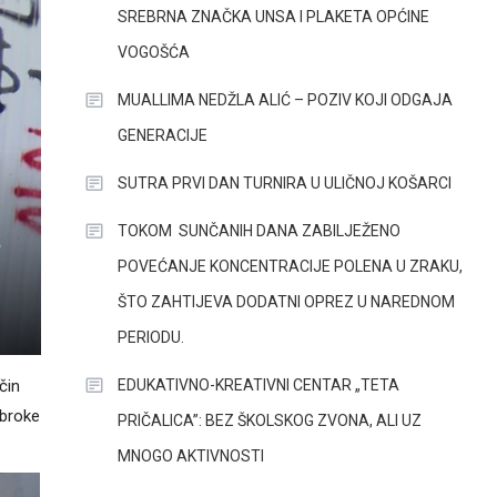
SREBRNA ZNAČKA UNSA I PLAKETA OPĆINE
VOGOŠĆA
MUALLIMA NEDŽLA ALIĆ – POZIV KOJI ODGAJA
GENERACIJE
SUTRA PRVI DAN TURNIRA U ULIČNOJ KOŠARCI
TOKOM SUNČANIH DANA ZABILJEŽENO
6
POVEĆANJE KONCENTRACIJE POLENA U ZRAKU,
ŠTO ZAHTIJEVA DODATNI OPREZ U NAREDNOM
PERIODU.
EDUKATIVNO-KREATIVNI CENTAR „TETA
čin
obroke
PRIČALICA”: BEZ ŠKOLSKOG ZVONA, ALI UZ
MNOGO AKTIVNOSTI