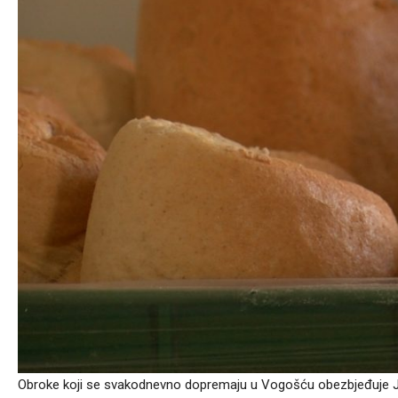
Obroke koji se svakodnevno dopremaju u Vogošću obezbjeđuje Jav