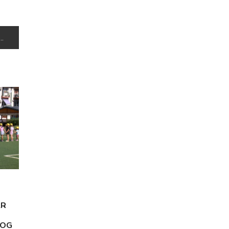
AR
KOG