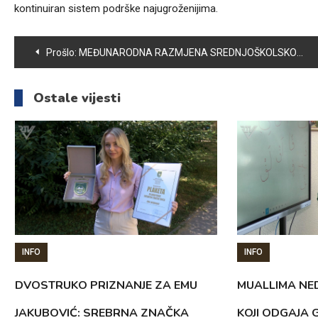
kontinuiran sistem podrške najugroženijima.
Navigacija
Prošlo:
MEĐUNARODNA RAZMJENA SREDNJOŠKOLSKOG CENTRA VOGOŠĆA I EKONOMSKO-TRGOVAČKE ŠKOLE “KNJAZ MILOŠ” GORNJI MILANOVAC
članaka
Ostale vijesti
INFO
INFO
DVOSTRUKO PRIZNANJE ZA EMU
MUALLIMA NED
JAKUBOVIĆ: SREBRNA ZNAČKA
KOJI ODGAJA 