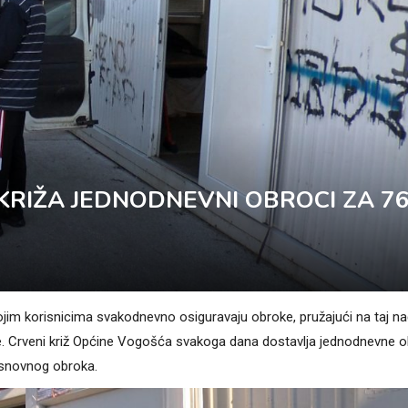
KRIŽA JEDNODNEVNI OBROCI ZA 7
svojim korisnicima svakodnevno osiguravaju obroke, pružajući na taj na
 Crveni križ Općine Vogošća svakoga dana dostavlja jednodnevne 
osnovnog obroka.