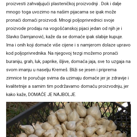
proizvesti zahvaljujući plasteničkoj proizvodnji . Dok i dalje
mnogo toga uvozimo na našim pijacama se ipak može
pronaći domaći proizvodi. Mnogi poljoprivrednici svoje
proizvode prodaju na vogošćanskoj pijaci jedan od njih je i
Slavko Damjanović, kaže da se domaće ipak slabije kupuje.
Ima i onih koji domaće više cijene i s namjerom dolaze upravo
kod poljoprivrednika. Na njegovoj tezgi možemo pronaći
buraniju, grah, luk, paprike, šljive, domaća jaja, sve to uzgaja na
svom imanju u naselju Kremeš. Bliži se jesen i priprema
zimnice te poručuje svima da uzimaju domaće jer je zdravije i
kvalitetnije a samim tim podržavamo domaću proizvodnju, jer
kako kaže, DOMAĆE JE NAJBOLJE.