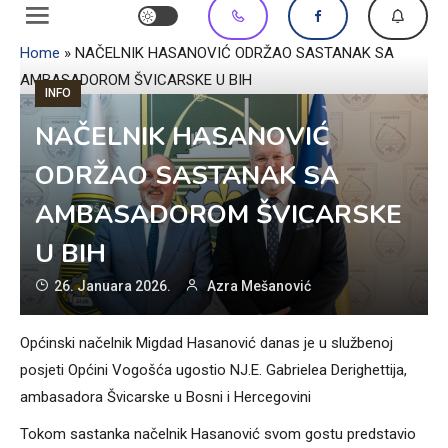
Home
»
NAČELNIK HASANOVIĆ ODRŽAO SASTANAK SA
AMBASADOROM ŠVICARSKE U BIH
INFO
NAČELNIK HASANOVIĆ
ODRŽAO SASTANAK SA
AMBASADOROM ŠVICARSKE
U BIH
26. Januara 2026.
Azra Mešanović
Općinski načelnik Migdad Hasanović danas je u službenoj
posjeti Općini Vogošća ugostio NJ.E. Gabrielea Derighettija,
ambasadora Švicarske u Bosni i Hercegovini
Tokom sastanka načelnik Hasanović svom gostu predstavio