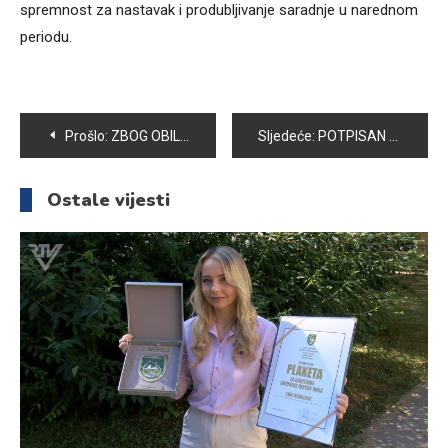
spremnost za nastavak i produbljivanje saradnje u narednom
periodu.
Navigacija
Prošlo:
ZBOG OBILNIH PADAVINA CIVILNA ZAŠTITA OPĆINE VOGOŠĆA NOĆ PROVELA NA TERENU, VODOSTAJI U OPADANJU
Sljedeće:
POTPISAN MEMORANDUM O RAZUMJEVANJU IZMEĐU OPĆINE VOGOŠĆA I RAZVOJNOG PROGRAMA UJEDINJENIH NACIJA
članaka
Ostale vijesti