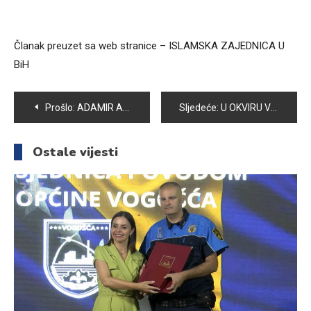
Članak preuzet sa web stranice – ISLAMSKA ZAJEDNICA U
BiH
Navigacija
Prošlo:
ADAMIR ANE RAŠČIĆ SPREMAN ZA NOVE REKORDE U POWERLIFTINGU
Sljedeće:
U OKVIRU VOGOŠĆANSKIH DANA REALIZOVAN JE PROGRAM POD NAZIVOM “SLIKAMO NAŠE OTISKE SA TAMAROM”
članaka
Ostale vijesti