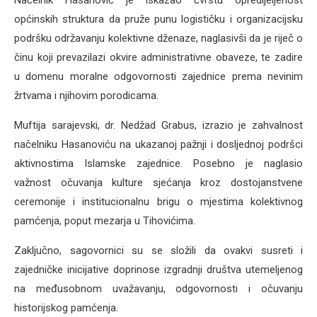
Načelnik Hasanović je iskazao čvrstu opredijeljenost
općinskih struktura da pruže punu logističku i organizacijsku
podršku održavanju kolektivne dženaze, naglasivši da je riječ o
činu koji prevazilazi okvire administrativne obaveze, te zadire
u domenu moralne odgovornosti zajednice prema nevinim
žrtvama i njihovim porodicama.
Muftija sarajevski, dr. Nedžad Grabus, izrazio je zahvalnost
načelniku Hasanoviću na ukazanoj pažnji i dosljednoj podršci
aktivnostima Islamske zajednice. Posebno je naglasio
važnost očuvanja kulture sjećanja kroz dostojanstvene
ceremonije i institucionalnu brigu o mjestima kolektivnog
pamćenja, poput mezarja u Tihovićima.
Zaključno, sagovornici su se složili da ovakvi susreti i
zajedničke inicijative doprinose izgradnji društva utemeljenog
na međusobnom uvažavanju, odgovornosti i očuvanju
historijskog pamćenja.