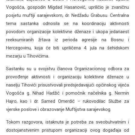
Vogošća, gospodin Migdad Hasanović, upriličio je zvaničnu
posjetu muftiji sarajevskom, dr. Nedžadu Grabusu. Centralna
tema sastanka odnosila se na koordinaciju aktivnosti
povodom organizacije kolektivne dženaze i ukopa jedanaest
reeksumiranih žrtava iz perioda agresije na Bosnu i
Hercegovinu, koja će biti upriličena 4. jula na šehidskom
mezarju u Tihovićima.
Sastanku su u svojstvu članova Organizacionog odbora za
provođenje aktivnosti i organizaciju kolektivne dženaze u
naselju Tihovići prisustvovali predsjedavajući općinskog vijeća
Vogošća g. Nihad Hadžić i pomoćnik načelnika g. Nermin
Hajro, kao i dr. Samed Omerdić – rukovodilac Službe za
vjerske poslove i obrazovanje Muftijstva sarajevskog.
Tokom razgovora, istaknuta je potreba za sveobuhvatnim i
dostojanstvenim pristupom organizaciji ovog događaja od