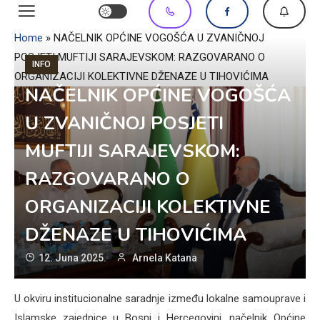
Home
»
NAČELNIK OPĆINE VOGOŠĆA U ZVANIČNOJ
POSJETI MUFTIJI SARAJEVSKOM: RAZGOVARANO O
INFO
ORGANIZACIJI KOLEKTIVNE DŽENAZE U TIHOVIĆIMA
NAČELNIK OPĆINE VOGOŠĆA
U ZVANIČNOJ POSJETI
MUFTIJI SARAJEVSKOM:
RAZGOVARANO O
ORGANIZACIJI KOLEKTIVNE
DŽENAZE U TIHOVIĆIMA
12. Juna 2025.
Arnela Katana
U okviru institucionalne saradnje između lokalne samouprave i
Islamske zajednice u Bosni i Hercegovini, načelnik Općine