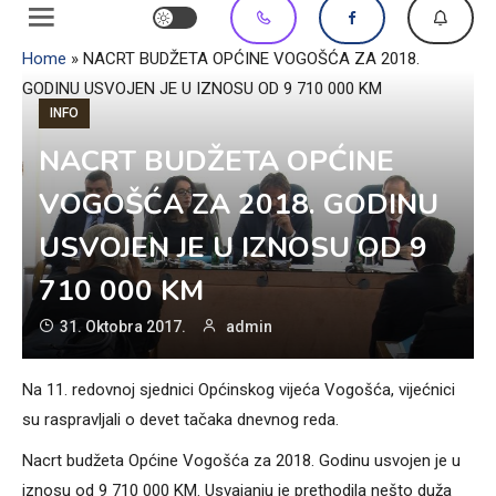
Home
»
NACRT BUDŽETA OPĆINE VOGOŠĆA ZA 2018.
GODINU USVOJEN JE U IZNOSU OD 9 710 000 KM
INFO
NACRT BUDŽETA OPĆINE
VOGOŠĆA ZA 2018. GODINU
USVOJEN JE U IZNOSU OD 9
710 000 KM
31. Oktobra 2017.
admin
Na 11. redovnoj sjednici Općinskog vijeća Vogošća, vijećnici
su raspravljali o devet tačaka dnevnog reda.
Nacrt budžeta Općine Vogošća za 2018. Godinu usvojen je u
iznosu od 9 710 000 KM. Usvajanju je prethodila nešto duža