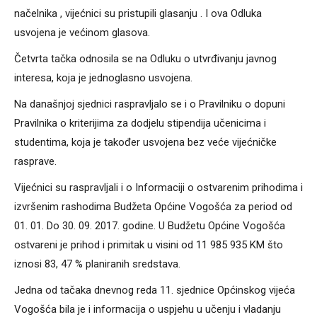
načelnika , vijećnici su pristupili glasanju . I ova Odluka
usvojena je većinom glasova.
Četvrta tačka odnosila se na Odluku o utvrđivanju javnog
interesa, koja je jednoglasno usvojena.
Na današnjoj sjednici raspravljalo se i o Pravilniku o dopuni
Pravilnika o kriterijima za dodjelu stipendija učenicima i
studentima, koja je također usvojena bez veće vijećničke
rasprave.
Vijećnici su raspravljali i o Informaciji o ostvarenim prihodima i
izvršenim rashodima Budžeta Općine Vogošća za period od
01. 01. Do 30. 09. 2017. godine. U Budžetu Općine Vogošća
ostvareni je prihod i primitak u visini od 11 985 935 KM što
iznosi 83, 47 % planiranih sredstava.
Jedna od tačaka dnevnog reda 11. sjednice Općinskog vijeća
Vogošća bila je i informacija o uspjehu u učenju i vladanju