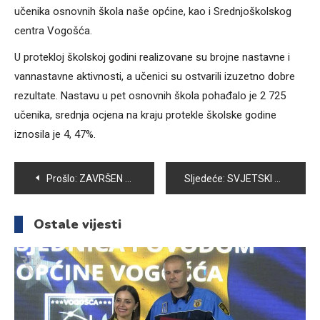
učenika osnovnih škola naše općine, kao i Srednjoškolskog
centra Vogošća.
U protekloj školskoj godini realizovane su brojne nastavne i
vannastavne aktivnosti, a učenici su ostvarili izuzetno dobre
rezultate. Nastavu u pet osnovnih škola pohađalo je 2 725
učenika, srednja ocjena na kraju protekle školske godine
iznosila je 4, 47%.
Navigacija
Prošlo:
ZAVRŠEN JESENJI DIO PRVENSTVA U FUDBALSKOJ LIGI KANTONA SARAJEVO
Sljedeće:
SVJETSKI DAN ŠTEDNJE: GRAĐANI ŠTEDE, ALI JEDVA
članaka
Ostale vijesti