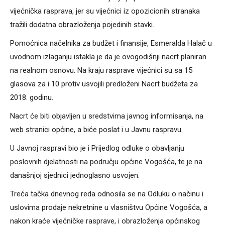
vijećnička rasprava, jer su vijećnici iz opozicionih stranaka
tražili dodatna obrazloženja pojedinih stavki.
Pomoćnica načelnika za budžet i finansije, Esmeralda Halač u
uvodnom izlaganju istakla je da je ovogodišnji nacrt planiran
na realnom osnovu. Na kraju rasprave vijećnici su sa 15
glasova za i 10 protiv usvojili predloženi Nacrt budžeta za
2018. godinu.
Nacrt će biti objavljen u sredstvima javnog informisanja, na
web stranici općine, a biće poslat i u Javnu raspravu.
U Javnoj raspravi bio je i Prijedlog odluke o obavljanju
poslovnih djelatnosti na području općine Vogošća, te je na
današnjoj sjednici jednoglasno usvojen.
Treća tačka dnevnog reda odnosila se na Odluku o načinu i
uslovima prodaje nekretnine u vlasništvu Općine Vogošća, a
nakon kraće vijećničke rasprave, i obrazloženja općinskog