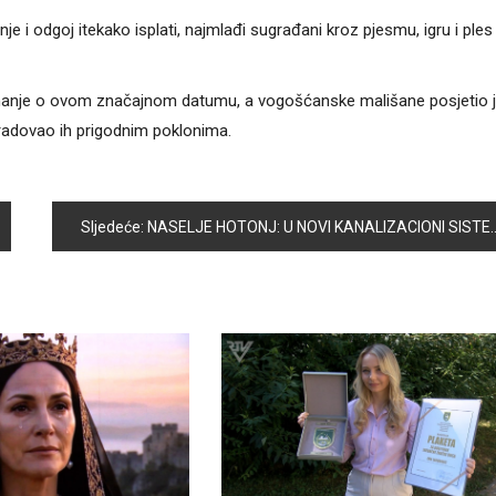
e i odgoj itekako isplati, najmlađi sugrađani kroz pjesmu, igru i ples 
znanje o ovom značajnom datumu, a vogošćanske mališane posjetio j
radovao ih prigodnim poklonima.
Sljedeće:
NASELJE HOTONJ: U NOVI KANALIZACIONI SISTEM PRIKLJUČENO 25 DOMAĆINSTAVA