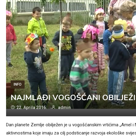
INFO
NAJMLAĐI VOGOŠĆANI OBILJEŽIL
22. Aprila 2016.
admin
Dan planete Zemlje obilježen je u vogošćanskim vrtićima „Amel i 
aktivnostima koje imaju za cilj podsticanje razvoja ekološke svijes