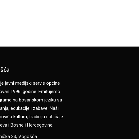
šća
 javni medijski servis općine
van 1996. godine. Emitujemo
ograme na bosanskom jeziku sa
anja, edukacije i zabave. Naši
višu kulturu, tradiciju i običaje
eva i Bosne i Hercegovine.
anička 33, Vogošća