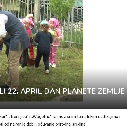
I 22. APRIL DAN PLANETE ZEMLJE
Nur“, „Trešnjica“ i „Wogolino“ raznovrsnim tematskim sadržajima i
ti od najranije dobi i očuvanje prirodne sredine.