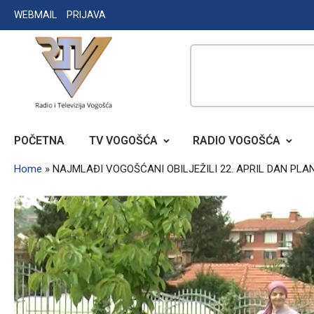
Skip
WEBMAIL
PRIJAVA
to
content
RADIO TELEVIZIJA VOGOŠĆA
POČETNA
TV VOGOŠĆA
RADIO VOGOŠĆA
Home
»
NAJMLAĐI VOGOŠĆANI OBILJEŽILI 22. APRIL DAN PLA