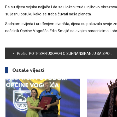
Da su djeca vojska najjača i da se uloženi trud u njihovo obrazovanj
su jasnu poruku kako se treba čuvati naša planeta.
Sadnjom cvijeća i uređenjem dvorišta, djeca su pokazala svoje 
načelnik Općine Vogošća Edin Smajić sa svojim saradnicima i ob
Navigacija
Prošlo:
POTPISAN UGOVOR O SUFINANSIRANJU SA SPORTSKO-REKREATIVNIM UDRUŽENJEM “ZDRAV POKRET” VOGOŠĆA
članaka
Ostale vijesti