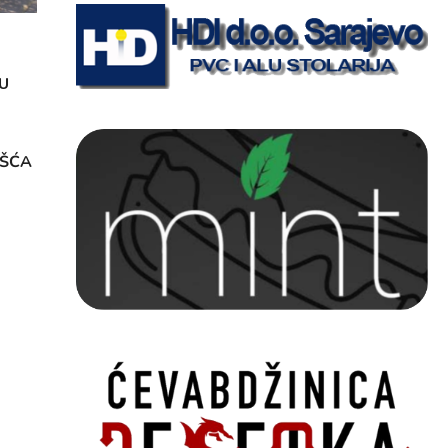
U
OŠĆA