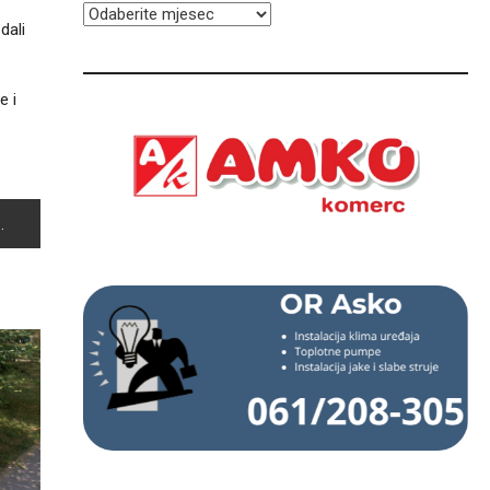
ARHIVA
dali
e i