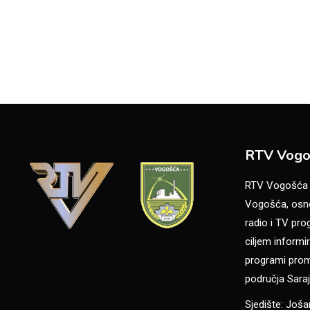
RTV Vogo
RTV Vogošća je
Vogošća, osno
radio i TV pr
ciljem informir
programi promo
područja Saraj
Sjedište: Još