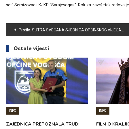
net” Semizovac i KJKP “Sarajevogas”. Rok za završetak radova je
Navigacija
Prošlo:
SUTRA SVEČANA SJEDNICA OPĆINSKOG VIJEĆA VOGOŠĆA
članaka
Ostale vijesti
INFO
INFO
ZAJEDNICA PREPOZNALA TRUD:
FILM O KRALJI