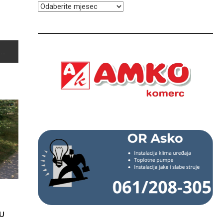
ARHIVA
U
U