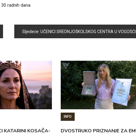
 30 radnih dana.
Sljedeće:
UČENICI SREDNJOŠKOLSKOG CENTRA U VOGOŠĆI NA ZASLUŽENOM RASPUST
INFO
CI KATARINI KOSAČA-
DVOSTRUKO PRIZNANJE ZA EM