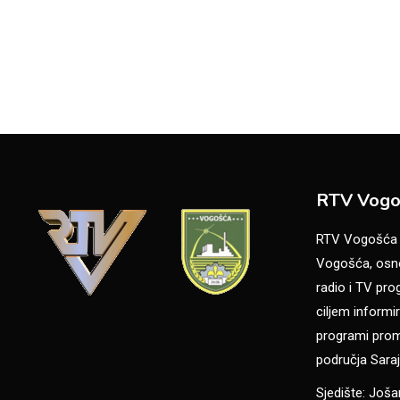
RTV Vogo
RTV Vogošća je
Vogošća, osno
radio i TV pr
ciljem informir
programi promo
područja Saraj
Sjedište: Još