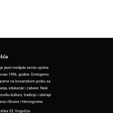
šća
 javni medijski servis općine
van 1996. godine. Emitujemo
ograme na bosanskom jeziku sa
anja, edukacije i zabave. Naši
višu kulturu, tradiciju i običaje
eva i Bosne i Hercegovine.
anička 33, Vogošća