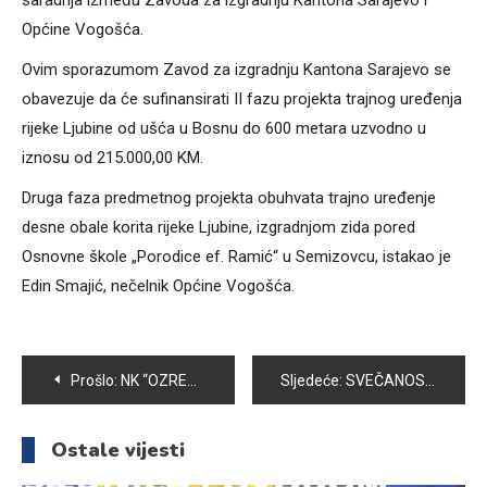
saradnja između Zavoda za izgradnju Kantona Sarajevo i
Općine Vogošća.
Ovim sporazumom Zavod za izgradnju Kantona Sarajevo se
obavezuje da će sufinansirati II fazu projekta trajnog uređenja
rijeke Ljubine od ušća u Bosnu do 600 metara uzvodno u
iznosu od 215.000,00 KM.
Druga faza predmetnog projekta obuhvata trajno uređenje
desne obale korita rijeke Ljubine, izgradnjom zida pored
Osnovne škole „Porodice ef. Ramić“ u Semizovcu, istakao je
Edin Smajić, nečelnik Općine Vogošća.
Navigacija
Prošlo:
NK “OZREN” ORGANIZATOR TURNIRA U MALOM NOGOMETU
Sljedeće:
SVEČANOST POVODOM ZAVRŠETKA RADOVA NA OBNOVI OŠ “MIRSAD PRNJAVORAC”
članaka
Ostale vijesti