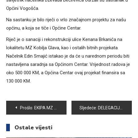
savjetnik načelnika Dževada Bećirevića održali su sastanak u
Općini Vogošća.
Na sastanku je bilo riječi o vrlo značajnom projektu za našu
općinu, a koja se tiče i Općine Centar.
Riječ je o sanaciji i rekonstrukciji ulice Kenana Brkanića na
lokalitetu MZ Kobilja Glava, kao i ostalih bitnih projekata.
Načelnik Edin Smajić istakao je da će u narednom periodu biti
nastavljena saradnja sa Općinom Centar. Vrijednost radova je
oko 500 000 KM, a Općina Centar ovaj projekat finansira sa
130 000 KM.
Navigacija
Prošlo:
EKIPA MZ TIHOVIĆI SAJMIR POBJEDNIK TRADICIONALNOG PRVOMAJSKOG TURNIRA U MALOM FUDBALU „VOGOŠĆA SEMIZOVAC 2016“
Sljedeće:
DELEGACIJA IZ ISTANBULSKE OPĆINE FATIH POSJETILA OPĆINU VOGOŠĆA I OŠ “MIRSAD PRNJAVORAC”
članaka
Ostale vijesti