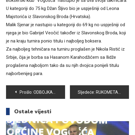
Bokserski klub “Vogošća” nastupio je sa dva svoja takmičara.
U kategoriji do 75 kg Džan Šljivo bio je uspješniji od Leona
Majstorića iz Slavonskog Broda (Hrvatska).
Malik Sjenar je nastupio u kategoriji do 69 kg no uspješniji od
njega je bio Gabrijel Veočić također iz Slavonskog Broda, koji
je na kraju turnira ponio titulu i najboljeg boksera.
Za najboljeg tehničara na turniru proglašen je Nikola Ristić iz
Srbije, čija je borba sa Hasanom Karahodžićem sa Ilidže
proglašena najboljom tako da su njih dvojica ponijeli titulu
najborbenijeg para.
Navigacija
Prošlo:
ODBOJKAŠICE SMEČA SLAVILE POBJEDU PROTIV VOGOŠĆANKI
Sljedeće:
RUKOMETAŠI VOGOŠĆE POBIJEDILI IZVIĐAČ I PREUZELI VRH TABELE
članaka
Ostale vijesti